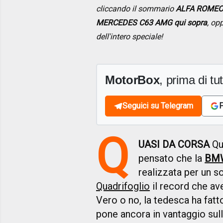
cliccando il sommario
ALFA ROMEO
MERCEDES C63 AMG qui sopra
, op
dell'intero speciale!
MotorBox
, prima di tutt
Seguici su Telegram
F
Q
UASI DA CORSA
Qu
pensato che la
BM
realizzata per un so
Quadrifoglio
il record che av
Vero o no, la tedesca ha fatt
pone ancora in vantaggio sull