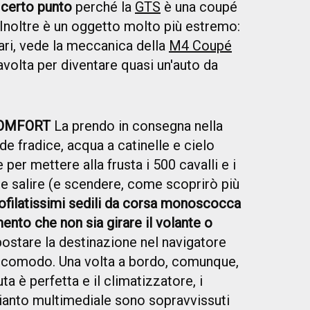
 certo punto
perché la
GTS
è una coupé
. Inoltre è un oggetto molto più estremo:
ari, vede la meccanica della
M4 Coupé
olta per diventare quasi un'auto da
COMFORT
La prendo in consegna nella
ade fradice, acqua a catinelle e cielo
per mettere alla frusta i 500 cavalli e i
 salire (e scendere, come scoprirò più
rofilatissimi sedili da corsa monoscocca
to che non sia girare il volante o
postare la destinazione nel navigatore
 è scomodo. Una volta a bordo, comunque,
ta è perfetta e il climatizzatore, i
pianto multimediale sono sopravvissuti