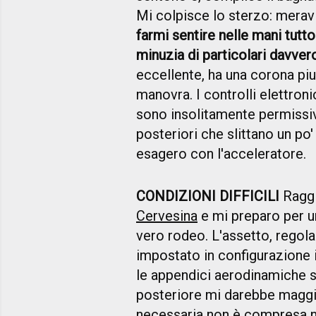
Mi colpisce lo sterzo: mera
farmi sentire nelle mani tutt
minuzia di particolari davver
eccellente, ha una corona pi
manovra. I controlli elettroni
sono insolitamente permissivi 
posteriori che slittano un po
esagero con l'acceleratore.
CONDIZIONI DIFFICILI
Raggi
Cervesina
e mi preparo per u
vero rodeo. L'assetto, regolabi
impostato in configurazione i
le appendici aerodinamiche son
posteriore mi darebbe maggio
necessaria non è compresa ne