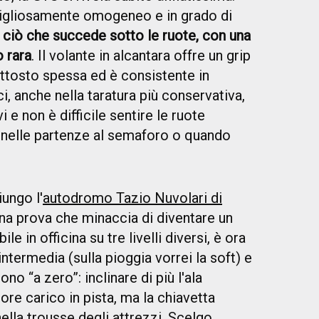
vigliosamente omogeneo e in grado di
o ciò che succede sotto le ruote, con una
o rara
. Il volante in alcantara offre un grip
uttosto spessa ed è consistente in
ci, anche nella taratura più conservativa,
e non è difficile sentire le ruote
' nelle partenze al semaforo o quando
ungo l'
autodromo Tazio Nuvolari di
na prova che minaccia di diventare un
le in officina su tre livelli diversi, è ora
ntermedia (sulla pioggia vorrei la soft) e
o “a zero”: inclinare di più l'ala
re carico in pista, ma la chiavetta
lla trousse degli attrezzi. Scelgo