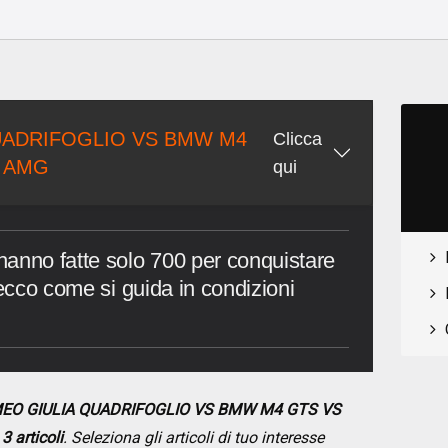
o
UADRIFOGLIO VS BMW M4
Clicca
 AMG
qui
nno fatte solo 700 per conquistare
 ecco come si guida in condizioni
MEO GIULIA QUADRIFOGLIO VS BMW M4 GTS VS
a
3 articoli
. Seleziona gli articoli di tuo interesse