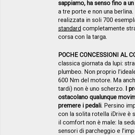
sappiamo, ha senso fino a un
a tre porte e non una berlina
realizzata in soli 700 esempl
standard
completamente strav
corsa con la targa.
POCHE CONCESSIONI AL 
classica giornata da lupi: str
plumbeo. Non proprio l'ideale 
600 Nm del motore. Ma anche
tardi) non è uno scherzo.
I p
ostacolano qualunque movimen
premere i pedali
. Persino im
con la solita rotella iDrive
il comfort non è male: la sedu
sensori di parcheggio e l'im