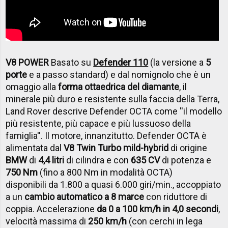
V8 POWER
Basato su
Defender 110
(la versione a
5
porte
e a passo standard) e dal nomignolo che è un
omaggio alla
forma ottaedrica del diamante
, il
minerale più duro e resistente sulla faccia della Terra,
Land Rover descrive Defender OCTA come ''il modello
più resistente, più capace e più lussuoso della
famiglia''. Il motore, innanzitutto. Defender OCTA è
alimentata dal
V8 Twin Turbo mild-hybrid
di origine
BMW
di
4,4 litri
di cilindra e con
635 CV
di potenza e
750 Nm
(fino a 800 Nm in modalità OCTA)
disponibili da 1.800 a quasi 6.000 giri/min., accoppiato
a un
cambio automatico a 8 marce
con riduttore di
coppia. Accelerazione
da 0 a 100 km/h in 4,0 secondi
,
velocità massima di
250 km/h
(con cerchi in lega