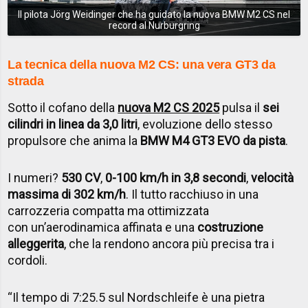
Il pilota Jörg Weidinger che ha guidato la nuova BMW M2 CS nel
record al Nurburgring
La tecnica della nuova M2 CS: una vera GT3 da
strada
Sotto il cofano della
nuova M2 CS 2025
pulsa il
sei
cilindri in linea da 3,0 litri
, evoluzione dello stesso
propulsore che anima la
BMW M4 GT3 EVO da pista
.
I numeri?
530 CV
,
0-100 km/h in 3,8 secondi
,
velocità
massima di 302 km/h
. Il tutto racchiuso in una
carrozzeria compatta ma ottimizzata
con un’aerodinamica affinata e una
costruzione
alleggerita
, che la rendono ancora più precisa tra i
cordoli.
“Il tempo di 7:25.5 sul Nordschleife è una pietra