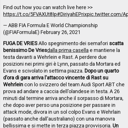
Find out how you can watch live here >>
https://t.co/5FVAXUt8Ip
#DiriyahEPrix
pic.twitter.com/A
— ABB FIA Formula E World Championship
(@FIAFormulaE)
February 26, 2021
FUGA DE VRIES
Allo spegnimento dei semafori
scatta
benissimo De Vries
dalla prima casella
e mantiene la
testa davanti a Wehrlein e Rast. A perdere due
posizioni nei primi giri è Lynn, passato da Mortara ed
Evans e scivolato in settima piazza.
Dopo un quarto
d'ora di gara arriva l'attacco vincente di Rast su
Wehrlein
con lo svizzero del team Audi Sport ABT che
prova ad andare a caccia dell'olandese in testa. A 26
minuti dal termine arriva anche il sorpasso di Mortara,
che dopo aver perso una posizione per passare in
attack mode, divora in un sol colpo Evans e Wehrlain
(passato anche dall'australiano) con una manovra
bellissima e si mette in terza piazza provvisoria.
Un