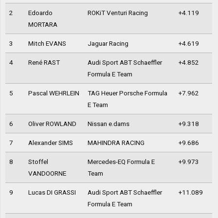
2
Edoardo
ROKiT Venturi Racing
+4.119
MORTARA
3
Mitch EVANS
Jaguar Racing
+4.619
4
René RAST
Audi Sport ABT Schaeffler
+4.852
Formula E Team
5
Pascal WEHRLEIN
TAG Heuer Porsche Formula
+7.962
E Team
6
Oliver ROWLAND
Nissan e.dams
+9.318
7
Alexander SIMS
MAHINDRA RACING
+9.686
8
Stoffel
Mercedes-EQ Formula E
+9.973
VANDOORNE
Team
9
Lucas DI GRASSI
Audi Sport ABT Schaeffler
+11.089
Formula E Team