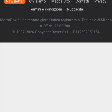
Newsletter
Chi siamo
Mappa Sito
Contatti
Privacy
Termini e condizioni
Pubblicità
MotorBox è una testata giornalistica registrata al Tribunale di Milano
n. 97 del 26.02.2001
© 1997-2026 Copyright Boxer S.r.L. - P.I:12602350154