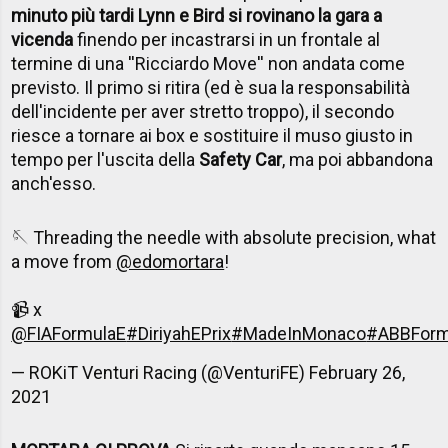
minuto più tardi Lynn e Bird si rovinano la gara a
vicenda
finendo per incastrarsi in un frontale al
termine di una ''Ricciardo Move'' non andata come
previsto. Il primo si ritira (ed è sua la responsabilità
dell'incidente per aver stretto troppo), il secondo
riesce a tornare ai box e sostituire il muso giusto in
tempo per l'uscita della
Safety Car
, ma poi abbandona
anch'esso.
🪡 Threading the needle with absolute precision, what
a move from
@edomortara
!
📹 x
@FIAFormulaE
#DiriyahEPrix
#MadeInMonaco
#ABBForm
— ROKiT Venturi Racing (@VenturiFE)
February 26,
2021