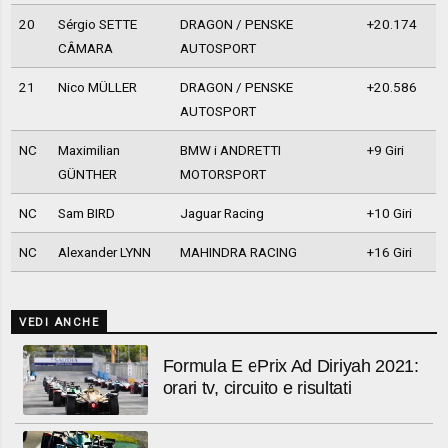
20
Sérgio SETTE
DRAGON / PENSKE
+20.174
CÂMARA
AUTOSPORT
21
Nico MÜLLER
DRAGON / PENSKE
+20.586
AUTOSPORT
NC
Maximilian
BMW i ANDRETTI
+9 Giri
GÜNTHER
MOTORSPORT
NC
Sam BIRD
Jaguar Racing
+10 Giri
NC
Alexander LYNN
MAHINDRA RACING
+16 Giri
VEDI ANCHE
Formula E ePrix Ad Diriyah 2021:
orari tv, circuito e risultati