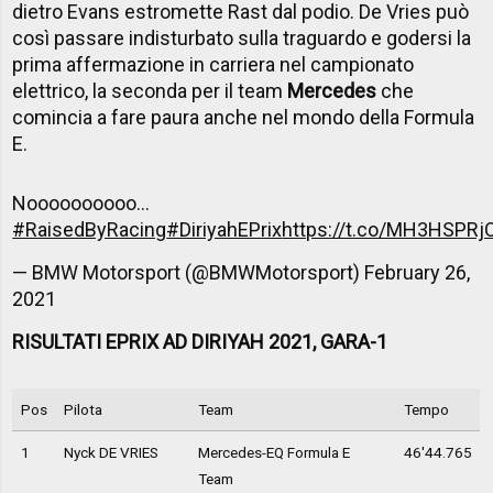
dietro Evans estromette Rast dal podio. De Vries può
così passare indisturbato sulla traguardo e godersi la
prima affermazione in carriera nel campionato
elettrico, la seconda per il team
Mercedes
che
comincia a fare paura anche nel mondo della Formula
E.
Noooooooooo...
#RaisedByRacing
#DiriyahEPrix
https://t.co/MH3HSPRj
— BMW Motorsport (@BMWMotorsport)
February 26,
2021
RISULTATI EPRIX AD DIRIYAH 2021, GARA-1
Pos
Pilota
Team
Tempo
1
Nyck DE VRIES
Mercedes-EQ Formula E
46'44.765
Team