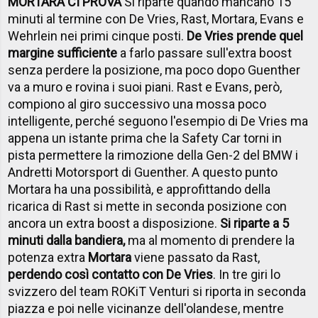
MORTARA CI PROVA
Si riparte quando mancano 15
minuti al termine con De Vries, Rast, Mortara, Evans e
Wehrlein nei primi cinque posti.
De Vries prende quel
margine sufficiente
a farlo passare sull'extra boost
senza perdere la posizione, ma poco dopo Guenther
va a muro e rovina i suoi piani. Rast e Evans, però,
compiono al giro successivo una mossa poco
intelligente, perché seguono l'esempio di De Vries ma
appena un istante prima che la Safety Car torni in
pista permettere la rimozione della Gen-2 del BMW i
Andretti Motorsport di Guenther. A questo punto
Mortara ha una possibilità, e approfittando della
ricarica di Rast si mette in seconda posizione con
ancora un extra boost a disposizione.
Si riparte a 5
minuti dalla bandiera,
ma al momento di prendere la
potenza extra
Mortara
viene passato da Rast,
perdendo così contatto con De Vries
. In tre giri lo
svizzero del team ROKiT Venturi si riporta in seconda
piazza e poi nelle vicinanze dell'olandese, mentre