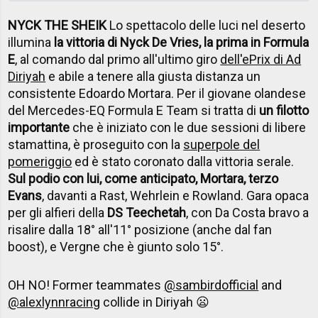
NYCK THE SHEIK
Lo spettacolo delle luci nel deserto
illumina
la vittoria di Nyck De Vries, la prima in Formula
E
, al comando dal primo all'ultimo giro
dell'ePrix di Ad
Diriyah
e abile a tenere alla giusta distanza un
consistente Edoardo Mortara. Per il giovane olandese
del Mercedes-EQ Formula E Team si tratta di
un filotto
importante
che è iniziato con le due sessioni di libere
stamattina, è proseguito con la
superpole del
pomeriggio
ed è stato coronato dalla vittoria serale.
Sul podio con lui, come anticipato, Mortara, terzo
Evans
, davanti a Rast, Wehrlein e Rowland. Gara opaca
per gli alfieri della
DS Teechetah
, con Da Costa bravo a
risalire dalla 18° all'11° posizione (anche dal fan
boost), e Vergne che è giunto solo 15°.
OH NO! Former teammates
@sambirdofficial
and
@alexlynnracing
collide in Diriyah 😦