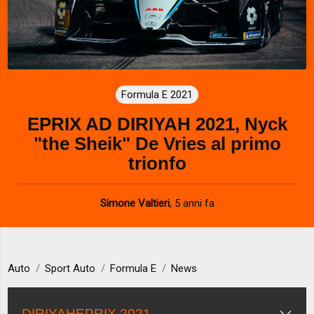
Formula E 2021
EPRIX AD DIRIYAH 2021, Nyck
"the Sheik" De Vries al primo
trionfo
Simone Valtieri
,
5 anni fa
Auto
Sport Auto
Formula E
News
DIRIYAHEPRIX 2021