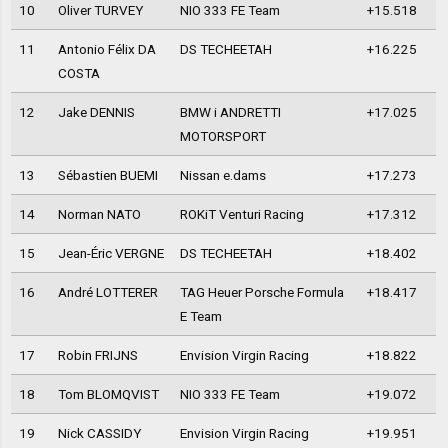
10
Oliver TURVEY
NIO 333 FE Team
+15.518
11
Antonio Félix DA
DS TECHEETAH
+16.225
COSTA
12
Jake DENNIS
BMW i ANDRETTI
+17.025
MOTORSPORT
13
Sébastien BUEMI
Nissan e.dams
+17.273
14
Norman NATO
ROKiT Venturi Racing
+17.312
15
Jean-Éric VERGNE
DS TECHEETAH
+18.402
16
André LOTTERER
TAG Heuer Porsche Formula
+18.417
E Team
17
Robin FRIJNS
Envision Virgin Racing
+18.822
18
Tom BLOMQVIST
NIO 333 FE Team
+19.072
19
Nick CASSIDY
Envision Virgin Racing
+19.951