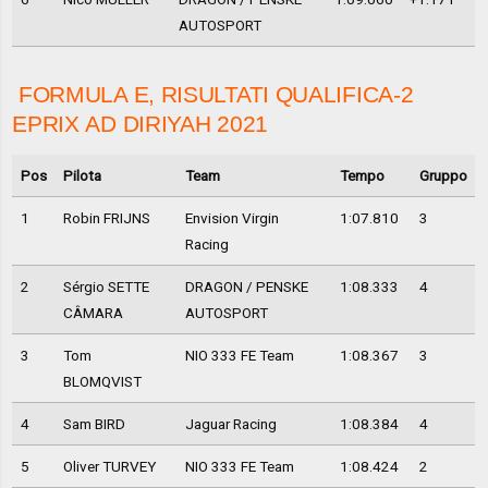
AUTOSPORT
FORMULA E, RISULTATI QUALIFICA-2
EPRIX AD DIRIYAH 2021
Pos
Pilota
Team
Tempo
Gruppo
1
Robin FRIJNS
Envision Virgin
1:07.810
3
Racing
2
Sérgio SETTE
DRAGON / PENSKE
1:08.333
4
CÂMARA
AUTOSPORT
3
Tom
NIO 333 FE Team
1:08.367
3
BLOMQVIST
4
Sam BIRD
Jaguar Racing
1:08.384
4
5
Oliver TURVEY
NIO 333 FE Team
1:08.424
2