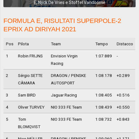
E, Nyck De Vries e Stoffel Vandoorne
FORMULA E, RISULTATI SUPERPOLE-2
EPRIX AD DIRIYAH 2021
Pos
Pilota
Team
Tempo
Distacco
1
Robin FRIJNS
Envision Virgin
1:07.889
-
Racing
2
Sérgio SETTE
DRAGON / PENSKE
1:08.178
+0.289
CÂMARA
AUTOSPORT
3
Sam BIRD
Jaguar Racing
1:08.405
+0.516
4
Oliver TURVEY
NIO 333 FE Team
1:08.439
+0.550
5
Tom
NIO 333 FE Team
1:08.732
+0.843
BLOMQVIST
6
Nico MÜLLER
DRAGON / PENSKE
1:09.060
+1.171