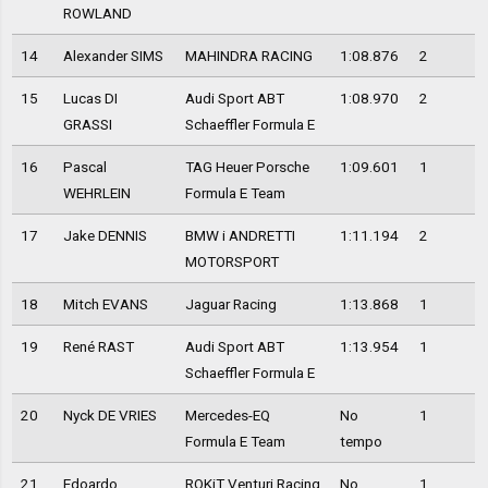
ROWLAND
14
Alexander SIMS
MAHINDRA RACING
1:08.876
2
15
Lucas DI
Audi Sport ABT
1:08.970
2
GRASSI
Schaeffler Formula E
16
Pascal
TAG Heuer Porsche
1:09.601
1
WEHRLEIN
Formula E Team
17
Jake DENNIS
BMW i ANDRETTI
1:11.194
2
MOTORSPORT
18
Mitch EVANS
Jaguar Racing
1:13.868
1
19
René RAST
Audi Sport ABT
1:13.954
1
Schaeffler Formula E
20
Nyck DE VRIES
Mercedes-EQ
No
1
Formula E Team
tempo
21
Edoardo
ROKiT Venturi Racing
No
1