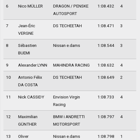
6
Nico MÜLLER
DRAGON / PENSKE
1:08.432
4
AUTOSPORT
7
Jean-Éric
DS TECHEETAH
1:08.471
3
VERGNE
8
Sébastien
Nissan e.dams
1:08.544
3
BUEMI
9
Alexander LYNN
MAHINDRA RACING
1:08.632
4
10
Antonio Félix
DS TECHEETAH
1:08.649
2
DA COSTA
11
Nick CASSIDY
Envision Virgin
1:08.733
4
Racing
12
Maximilian
BMW i ANDRETTI
1:08.797
4
GÜNTHER
MOTORSPORT
13
Oliver
Nissan e.dams
1:08.798
1