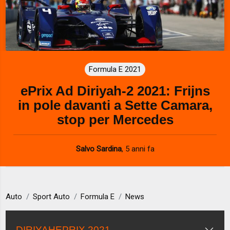
Formula E 2021
ePrix Ad Diriyah-2 2021: Frijns
in pole davanti a Sette Camara,
stop per Mercedes
Salvo Sardina
,
5 anni fa
Auto
Sport Auto
Formula E
News
DIRIYAHEPRIX 2021