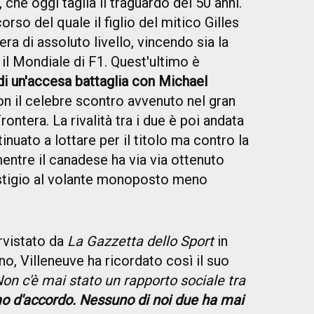
, che oggi taglia il traguardo dei 50 anni.
so del quale il figlio del mitico Gilles
era di assoluto livello, vincendo sia la
 il Mondiale di F1. Quest'ultimo è
di un'accesa battaglia con Michael
con il celebre scontro avvenuto nel gran
rontera. La rivalità tra i due è poi andata
nuato a lottare per il titolo ma contro la
ntre il canadese ha via via ottenuto
estigio al volante monoposto meno
rvistato da
La Gazzetta dello Sport
in
, Villeneuve ha ricordato così il suo
on c'è mai stato un rapporto sociale tra
 d'accordo. Nessuno di noi due ha mai