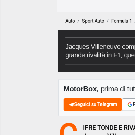
Auto
Sport Auto
Formula 1
Jacques Villeneuve compi
grande rivalità in F1, q
MotorBox
, prima di tutt
Seguici su Telegram
F
C
IFRE TONDE E RIVA