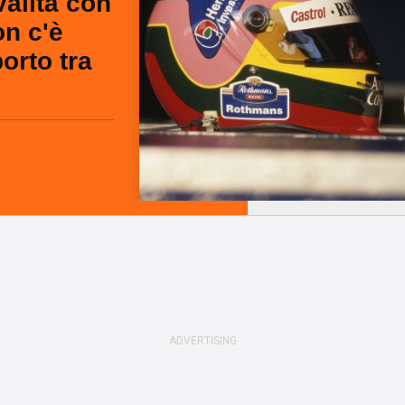
valità con
n c'è
orto tra