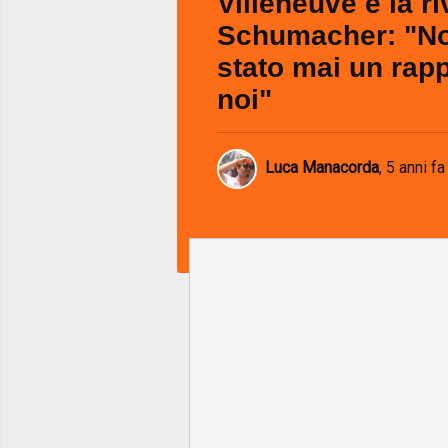
Villeneuve e la ri
Schumacher: "No
stato mai un rapp
noi"
Luca Manacorda
,
5 anni fa