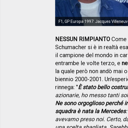
F1, GP Europa 1997: Jacques Villeneuv
NESSUN RIMPIANTO
Come de
Schumacher si è in realtà esa
il campione del mondo in cari
entrambe le volte terzo, e
ne
la quale però non andò mai ol
biennio 2000-2001. Un'esperi
rinnega: ''
È stato bello costr
azionarie, ho messo tanti so
Ne sono orgoglioso perché in 
squadra è nata la Mercedes
avevamo preso noi. Certo, da p
una scelta sbagliata. Sarebb