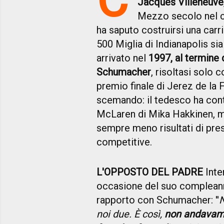
Jacques Villeneuve
Mezzo secolo nel cor
ha saputo costruirsi una carri
500 Miglia di Indianapolis sia
arrivato nel
1997, al termine 
Schumacher
, risoltasi solo 
premio finale di Jerez de la F
scemando: il tedesco ha conti
McLaren di Mika Hakkinen, me
sempre meno risultati di pr
competitive.
L'OPPOSTO DEL PADRE
Inte
occasione del suo compleanno
rapporto con Schumacher: ''
N
noi due. È così,
non andavamo