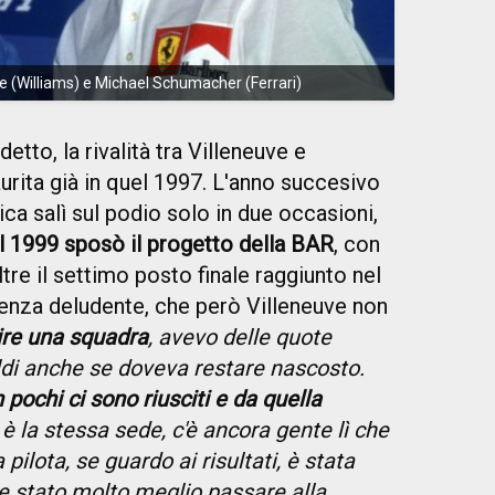
e (Williams) e Michael Schumacher (Ferrari)
tto, la rivalità tra Villeneuve e
urita già in quel 1997. L'anno succesivo
ca salì sul podio solo in due occasioni,
l 1999 sposò il progetto della BAR
, con
tre il settimo posto finale raggiunto nel
enza deludente, che però Villeneuve non
uire una squadra
, avevo delle quote
ldi anche se doveva restare nascosto.
pochi ci sono riusciti e da quella
: è la stessa sede, c'è ancora gente lì che
ilota, se guardo ai risultati, è stata
e stato molto meglio passare alla