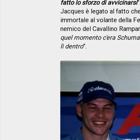
fatto lo sforzo di avvicinarsi
'
Jacques è legato al fatto che
immortale al volante della Fer
nemico del Cavallino Rampant
quel momento c'era Schumach
lì dentro
''.