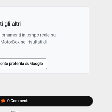
i gli altri
giornamenti in tempo reale su
 MotorBox nei risultati di
onte preferita su Google
0
Commenti