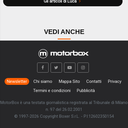
Gli articoli di Luca
VEDI ANCHE
Newsletter
Chi siamo
Mappa Sito
Contatti
Privacy
Termini e condizioni
Pubblicità
MotorBox è una testata giornalistica registrata al Tribunale di Milano
n. 97 del 26.02.2001
© 1997-2026 Copyright Boxer S.r.L. - P.I:12602350154