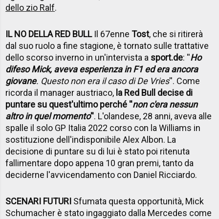
dello zio Ralf
.
IL NO DELLA RED BULL
Il 67enne
Tost
, che si ritirerà
dal suo ruolo a fine stagione, è tornato sulle trattative
dello scorso inverno in un'intervista a
sport.de
: ''
Ho
difeso Mick, aveva esperienza in F1 ed era ancora
giovane
. Questo non era il caso di De Vries
''. Come
ricorda il manager austriaco,
la Red Bull decise di
puntare su quest'ultimo perché ''
non c'era nessun
altro in quel momento
''
. L'olandese, 28 anni, aveva alle
spalle il solo GP Italia 2022 corso con la Williams in
sostituzione dell'indisponibile Alex Albon. La
decisione di puntare su di lui è stato poi ritenuta
fallimentare dopo appena 10 gran premi, tanto da
deciderne l'avvicendamento con Daniel Ricciardo.
SCENARI FUTURI
Sfumata questa opportunità, Mick
Schumacher è stato ingaggiato dalla Mercedes come