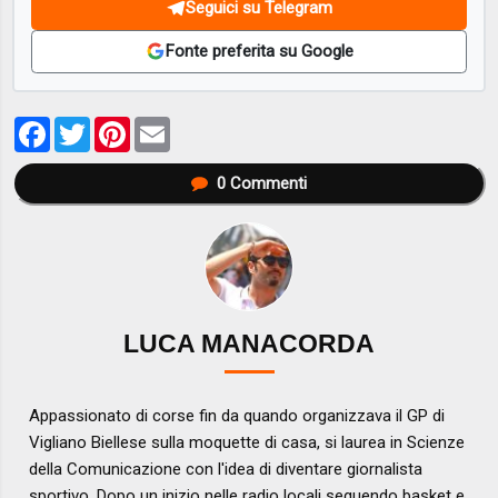
Seguici su Telegram
Fonte preferita su Google
Facebook
Twitter
Pinterest
Email
0
Commenti
LUCA MANACORDA
Appassionato di corse fin da quando organizzava il GP di
Vigliano Biellese sulla moquette di casa, si laurea in Scienze
della Comunicazione con l'idea di diventare giornalista
sportivo. Dopo un inizio nelle radio locali seguendo basket e