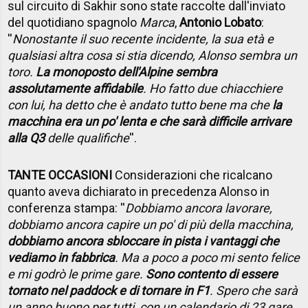
sul circuito di Sakhir sono state raccolte dall'inviato
del quotidiano spagnolo
Marca
,
Antonio Lobato
:
''
Nonostante il suo recente incidente, la sua età e
qualsiasi altra cosa si stia dicendo, Alonso sembra un
toro.
La monoposto dell'Alpine sembra
assolutamente affidabile
. Ho fatto due chiacchiere
con lui, ha detto che è andato tutto bene ma che
la
macchina era un po' lenta e che sarà difficile arrivare
alla Q3
delle qualifiche
''.
TANTE OCCASIONI
Considerazioni che ricalcano
quanto aveva dichiarato in precedenza Alonso in
conferenza stampa: ''
Dobbiamo ancora lavorare,
dobbiamo ancora capire un po' di più della macchina,
dobbiamo ancora sbloccare in pista i vantaggi che
vediamo in fabbrica
. Ma a poco a poco mi sento felice
e mi godrò le prime gare.
Sono contento di essere
tornato nel paddock e di tornare in F1
. Spero che sarà
un anno buono per tutti, con un calendario di 23 gare