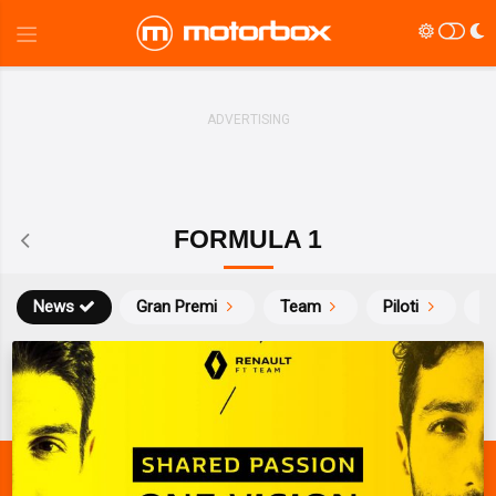
FORMULA 1
News
Gran Premi
Team
Piloti
Ca