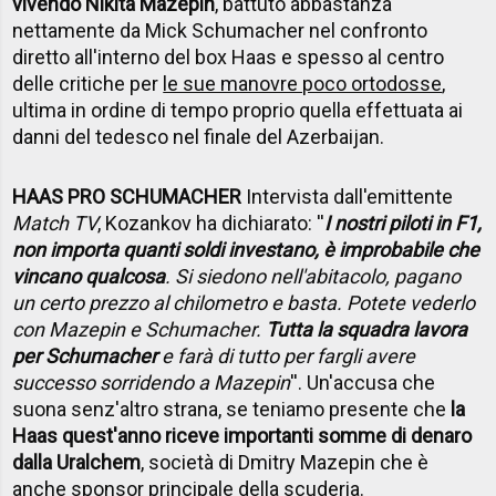
vivendo Nikita Mazepin
, battuto abbastanza
nettamente da Mick Schumacher nel confronto
diretto all'interno del box Haas e spesso al centro
delle critiche per
le sue manovre poco ortodosse
,
ultima in ordine di tempo proprio quella effettuata ai
danni del tedesco nel finale del Azerbaijan.
HAAS PRO SCHUMACHER
Intervista dall'emittente
Match TV
, Kozankov ha dichiarato: ''
I nostri piloti in F1,
non importa quanti soldi investano, è improbabile che
vincano qualcosa
. Si siedono nell'abitacolo, pagano
un certo prezzo al chilometro e basta. Potete vederlo
con Mazepin e Schumacher.
Tutta la squadra lavora
per Schumacher
e farà di tutto per fargli avere
successo sorridendo a Mazepin
''. Un'accusa che
suona senz'altro strana, se teniamo presente che
la
Haas quest'anno riceve importanti somme di denaro
dalla Uralchem
, società di Dmitry Mazepin che è
anche sponsor principale della scuderia.