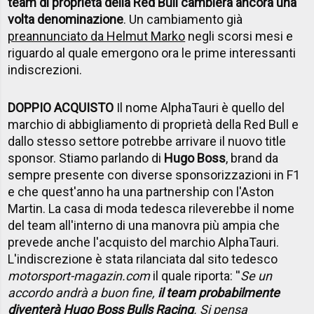
team di proprietà della Red Bull cambierà ancora una
volta denominazione
. Un cambiamento già
preannunciato da Helmut Marko
negli scorsi mesi e
riguardo al quale emergono ora le prime interessanti
indiscrezioni.
DOPPIO ACQUISTO
Il nome AlphaTauri è quello del
marchio di abbigliamento di proprietà della Red Bull e
dallo stesso settore potrebbe arrivare il nuovo title
sponsor. Stiamo parlando di
Hugo Boss
, brand da
sempre presente con diverse sponsorizzazioni in F1
e che quest'anno ha una partnership con l'Aston
Martin. La casa di moda tedesca rileverebbe il nome
del team all'interno di una manovra più ampia che
prevede anche l'acquisto del marchio AlphaTauri.
L'indiscrezione è stata rilanciata dal sito tedesco
motorsport-magazin.com
il quale riporta: ''
Se un
accordo andrà a buon fine,
il team probabilmente
diventerà Hugo Boss Bulls Racing
. Si pensa