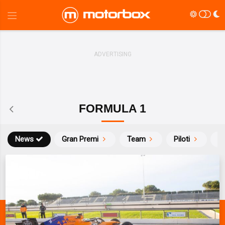
FORMULA 1
News
Gran Premi
Team
Piloti
Ca