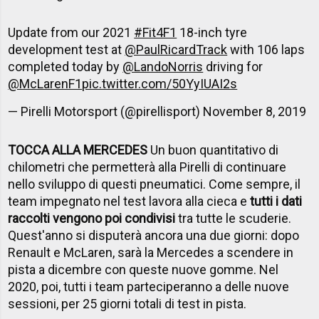
Update from our 2021
#Fit4F1
18-inch tyre
development test at
@PaulRicardTrack
with 106 laps
completed today by
@LandoNorris
driving for
@McLarenF1
pic.twitter.com/50YyIUAI2s
— Pirelli Motorsport (@pirellisport)
November 8, 2019
TOCCA ALLA MERCEDES
Un buon quantitativo di
chilometri che permetterà alla Pirelli di continuare
nello sviluppo di questi pneumatici. Come sempre, il
team impegnato nel test lavora alla cieca e
tutti i dati
raccolti vengono poi condivisi
tra tutte le scuderie.
Quest'anno si disputerà ancora una due giorni: dopo
Renault e McLaren, sarà la Mercedes a scendere in
pista a dicembre con queste nuove gomme. Nel
2020, poi, tutti i team parteciperanno a delle nuove
sessioni, per 25 giorni totali di test in pista.