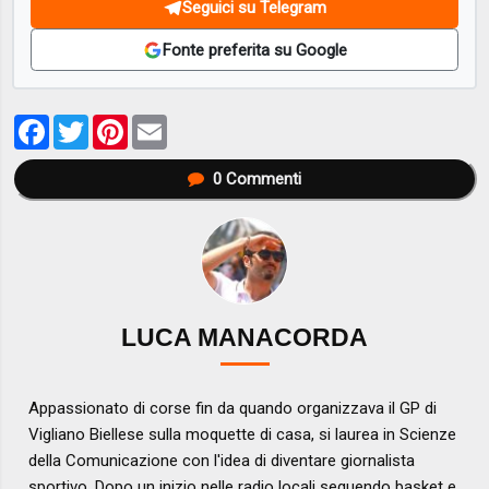
Seguici su Telegram
Fonte preferita su Google
Facebook
Twitter
Pinterest
Email
0
Commenti
LUCA MANACORDA
Appassionato di corse fin da quando organizzava il GP di
Vigliano Biellese sulla moquette di casa, si laurea in Scienze
della Comunicazione con l'idea di diventare giornalista
sportivo. Dopo un inizio nelle radio locali seguendo basket e