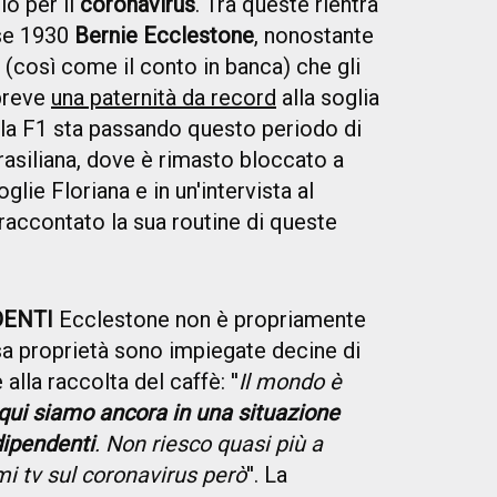
io per il
coronavirus
. Tra queste rientra
sse 1930
Bernie Ecclestone
, nonostante
e (così come il conto in banca) che gli
 breve
una paternità da record
alla soglia
lla F1 sta passando questo periodo di
rasiliana, dove è rimasto bloccato a
lie Floriana e in un'intervista al
raccontato la sua routine di queste
DENTI
Ecclestone non è propriamente
sa proprietà sono impiegate decine di
alla raccolta del caffè: ''
Il mondo è
qui siamo ancora in una situazione
dipendenti
. Non riesco quasi più a
mi tv sul coronavirus però
''. La