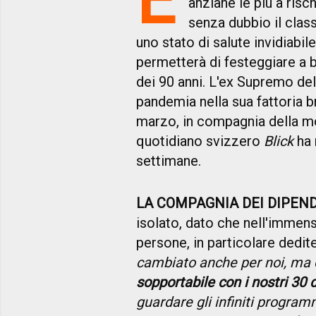
anziane le più a risch
senza dubbio il cla
uno stato di salute invidiabil
permetterà di festeggiare a
dei 90 anni. L'ex Supremo de
pandemia nella sua fattoria b
marzo, in compagnia della mog
quotidiano svizzero
Blick
ha 
settimane.
LA COMPAGNIA DEI DIPEN
isolato, dato che nell'immen
persone, in particolare dedite 
cambiato anche per noi, ma
sopportabile con i nostri 30 
guardare gli infiniti program