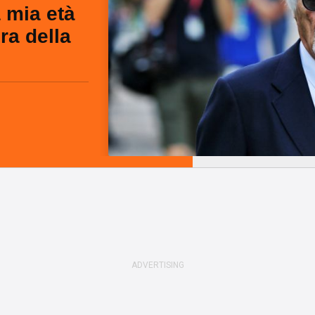
 mia età
ra della