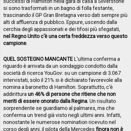
successi di Hamilton nella gara di casa a Silverstone
si sono trasformati in un bagno di folla festante,
trascinando il GP Gran Bretagna verso dati sempre più
alti di affluenza di pubblico. Eppure, uscendo dalla
cerchia degli appassionati e dei tifosi più sfegatati,
nel Regno Unito c'è una certa freddezza verso questo
campione
.
QUEL SOSTEGNO MANCANTE
L'ultima conferma a
riguardo è arrivata da un sondaggio condotto dalla
società di ricerca YouGov: su un campione di 3.067
intervistati, solo il 21% si è dichiarato favorevole alla
nomina a baronetto di Hamilton. Soprattutto, c'è
addirittura
un 46% di persone che ritiene che non
meriti di essere onorato dalla Regina
. Un risultato
sorprendente se guardiamo al palmares, ma che
conferma un trend già visto negli ultimi anni. Infatti,
nonostante le numerose nomination ricevuto nel
corso degli anni, il pilota della Mercedes
finora non è