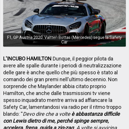
F1, GP Austria 2020: Valtteri Bottas (Mercedes) segue la Safety
Car
L'INCUBO HAMILTON
Dunque, il peggior pilota da
avere alle spalle durante i periodi di neutralizzazione
delle gare è anche quello che più spesso è stato al
comando dei gran premi nell'ultimo decennio. Non
sorprende che Maylander abbia citato proprio
Hamilton, che anche dalle trasmissioni tv viene
spesso inquadrato mentre arriva ad affiancare la
Safety Car, lamentandosi via radio per il ritmo troppo
blando: ''
Devo dire che a volte
è abbastanza difficile
con Lewis dietro di me, perché spinge sempre,
accelera, frena, guida a zig-zag
. A volte si avvicina