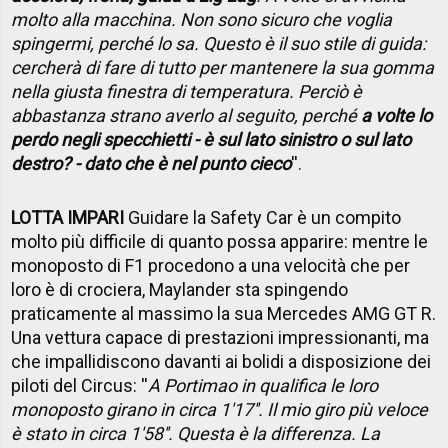
molto alla macchina. Non sono sicuro che voglia
spingermi, perché lo sa. Questo è il suo stile di guida:
cercherà di fare di tutto per mantenere la sua gomma
nella giusta finestra di temperatura. Perciò è
abbastanza strano averlo al seguito, perché
a volte lo
perdo negli specchietti - è sul lato sinistro o sul lato
destro? - dato che è nel punto cieco
''.
LOTTA IMPARI
Guidare la Safety Car è un compito
molto più difficile di quanto possa apparire: mentre le
monoposto di F1 procedono a una velocità che per
loro è di crociera, Maylander sta spingendo
praticamente al massimo la sua Mercedes AMG GT R.
Una vettura capace di prestazioni impressionanti, ma
che impallidiscono davanti ai bolidi a disposizione dei
piloti del Circus: ''
A Portimao in qualifica le loro
monoposto girano in circa 1'17''. Il mio giro più veloce
è stato in circa 1'58''. Questa è la differenza. La