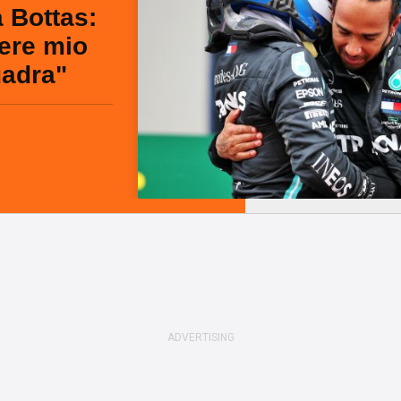
 Bottas:
sere mio
adra"