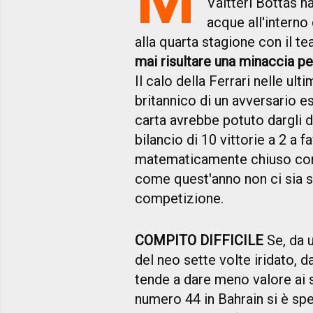
Valtteri Bottas h
acque all'interno
alla quarta stagione con il t
mai risultare una minaccia pe
Il calo della Ferrari nelle ult
britannico di un avversario est
carta avrebbe potuto dargli d
bilancio di 10 vittorie a 2 a 
matematicamente chiuso con t
come quest'anno non ci sia st
competizione.
COMPITO DIFFICILE
Se, da u
del neo sette volte iridato, d
tende a dare meno valore ai s
numero 44 in Bahrain si è sp