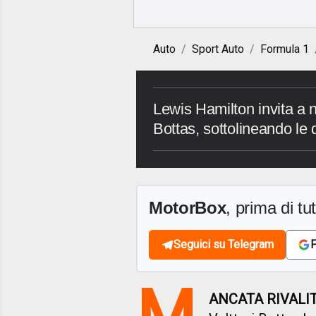
Auto
Sport Auto
Formula 1
Lewis Hamilton invita a no
Bottas, sottolineando le d
MotorBox
, prima di tutt
Seguici su Telegram
F
M
ANCATA RIVALIT