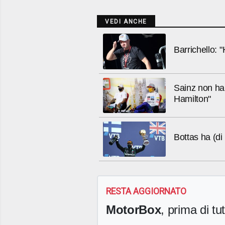
VEDI ANCHE
Barrichello: 
Sainz non ha 
Hamilton"
Bottas ha (di
RESTA AGGIORNATO
MotorBox
, prima di tutt