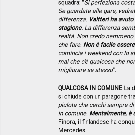
squadra: ''
Si perfeziona costa
Se guardate alle gare, vedrete
differenza.
Valtteri ha avuto 
stagione
. La differenza semb
realtà. Non credo nemmeno c
che fare.
Non è facile esser
comincia i weekend con lo s
mai che c'è qualcosa che no
migliorare se stesso
''.
QUALCOSA IN COMUNE
La d
si chiude con un paragone tra 
piulota che cerchi sempre di
in comune.
Mentalmente, è un
Finora, il finlandese ha conqu
Mercedes.