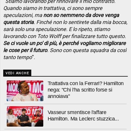
''
Stiamo lavorando per rinnovare il mio contratto.
Quando siamo in trattativa, ci sono sempre
speculazioni, ma
non so nemmeno da dove venga
questa storia
. Finché non lo sentirete dalla mia bocca,
sarà solo una speculazione. E lo ripeto, stiamo
lavorando con Toto Wolff per finalizzare tutto questo.
Se ci vuole un po' di più, è perché vogliamo migliorare
le cose per il futuro
. Sono con questa squadra da così
tanto tempo
''.
VEDI ANCHE
Trattativa con la Ferrari? Hamilton
nega: "Chi l'ha scritto forse si
annoiava"
Vasseur smentisce l'affare
Hamilton. Ma Leclerc stuzzica...