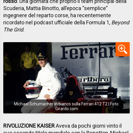
rosso
. Una giornata che proprio il team principal della
Scuderia, Mattia Binotto, all’epoca “semplice”
ingegnere del reparto corse, ha recentemente
ricordato nel podcast ufficiale della Formula 1,
Beyond
The Grid
.
Michael Schumacher in bianco sulla Ferrari 412 T2 | Foto:
Girardo.com
RIVOLUZIONE KAISER
Aveva da pochi giorni vinto il
suo secondo titolo mondiale con la Benetton, Michael