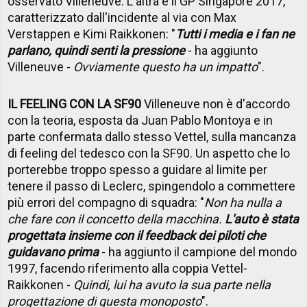
osservato Villeneuve. L'altra è il GP Singapore 2017,
caratterizzato dall'incidente al via con Max
Verstappen e Kimi Raikkonen: "
Tutti i media e i fan ne
parlano, quindi senti la pressione
- ha aggiunto
Villeneuve -
Ovviamente questo ha un impatto
".
IL FEELING CON LA SF90
Villeneuve non è d'accordo
con la teoria, esposta da Juan Pablo Montoya e in
parte confermata dallo stesso Vettel, sulla mancanza
di feeling del tedesco con la SF90. Un aspetto che lo
porterebbe troppo spesso a guidare al limite per
tenere il passo di Leclerc, spingendolo a commettere
più errori del compagno di squadra: "
Non ha nulla a
che fare con il concetto della macchina.
L'auto è stata
progettata insieme con il feedback dei piloti che
guidavano prima
- ha aggiunto il campione del mondo
1997, facendo riferimento alla coppia Vettel-
Raikkonen -
Quindi, lui ha avuto la sua parte nella
progettazione di questa monoposto
".