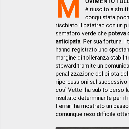
M
OVIMENTO TOL
è riuscito a sfrut
conquistata poche
rischiato il patatrac con un 
semaforo verde che
poteva 
anticipata
. Per sua fortuna, 
hanno registrato uno spostam
margine di tolleranza stabil
steward tramite un comunica
penalizzazione del pilota dell
ripercussioni sul successivo
così Vettel ha subito perso l
risultato determinante per il r
Ferrari ha mostrato un passo
comunque reso difficile ottene