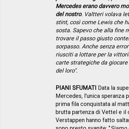
Mercedes erano davvero molt
del nostro
. Valtteri volava l
stint, così come Lewis che h
sosta. Sapevo che alla fine 
trovare il passo giusto conte
sorpasso. Anche senza error
riusciti a lottare per la vit
carte strategiche da giocare
del loro".
PIANI SFUMATI
Data la supe
Mercedes, l'unica speranza per
prima fila conquistata al matt
brutta partenza di Vettel e i
Verstappen hanno fatto saltar
sono presto svanite: "
Siamo q