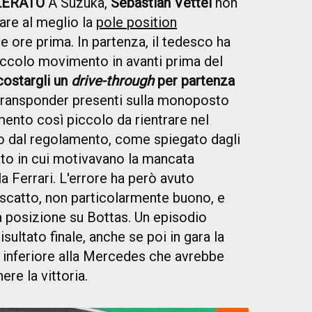
LERATO
A Suzuka,
Sebastian Vettel
non
tare al meglio la
pole position
 ore prima. In partenza, il tedesco ha
piccolo movimento in avanti prima del
costargli un
drive-through
per partenza
i transponder presenti sulla monoposto
ento così piccolo da rientrare nel
ito dal regolamento, come spiegato dagli
to in cui motivavano la mancata
a Ferrari. L'errore ha però avuto
 scatto, non particolarmente buono, e
a posizione su Bottas. Un episodio
isultato finale, anche se poi in gara la
 inferiore alla Mercedes che avrebbe
re la vittoria.