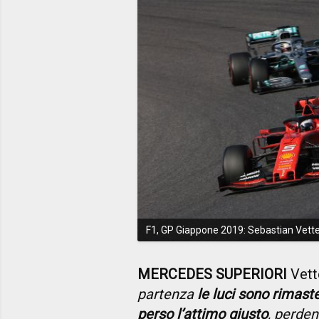
F1, GP Giappone 2019: Sebastian Vette
MERCEDES SUPERIORI
Vette
partenza
le luci sono rimas
perso l’attimo giusto
, perden