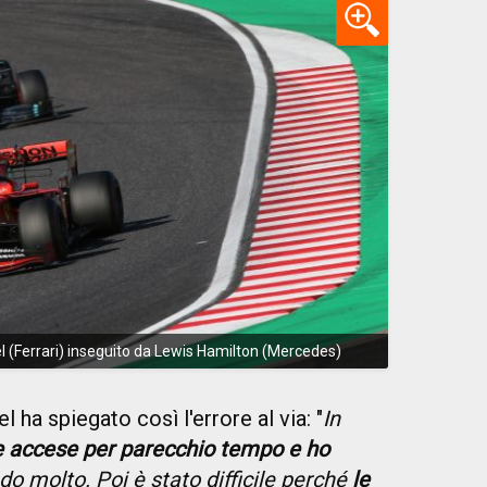
l (Ferrari) inseguito da Lewis Hamilton (Mercedes)
l ha spiegato così l'errore al via: "
In
te accese per parecchio tempo e ho
do molto. Poi è stato difficile perché
le