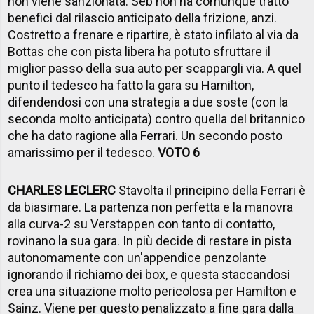
non viene sanzionata. Seb non ha comunque tratto
benefici dal rilascio anticipato della frizione, anzi.
Costretto a frenare e ripartire, è stato infilato al via da
Bottas che con pista libera ha potuto sfruttare il
miglior passo della sua auto per scappargli via. A quel
punto il tedesco ha fatto la gara su Hamilton,
difendendosi con una strategia a due soste (con la
seconda molto anticipata) contro quella del britannico
che ha dato ragione alla Ferrari. Un secondo posto
amarissimo per il tedesco.
VOTO 6
CHARLES LECLERC
Stavolta il principino della Ferrari è
da biasimare. La partenza non perfetta e la manovra
alla curva-2 su Verstappen con tanto di contatto,
rovinano la sua gara. In più decide di restare in pista
autonomamente con un'appendice penzolante
ignorando il richiamo dei box, e questa staccandosi
crea una situazione molto pericolosa per Hamilton e
Sainz. Viene per questo penalizzato a fine gara dalla