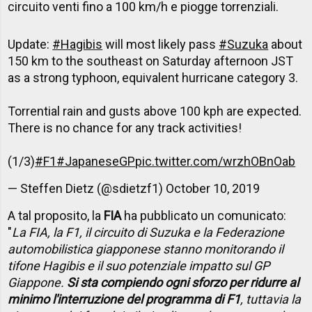
circuito venti fino a 100 km/h e piogge torrenziali.
Update:
#Hagibis
will most likely pass
#Suzuka
about
150 km to the southeast on Saturday afternoon JST
as a strong typhoon, equivalent hurricane category 3.
Torrential rain and gusts above 100 kph are expected.
There is no chance for any track activities!
(1/3)
#F1
#JapaneseGP
pic.twitter.com/wrzhOBnOab
— Steffen Dietz (@sdietzf1)
October 10, 2019
A tal proposito, la
FIA
ha pubblicato un comunicato:
"
La FIA, la F1, il circuito di Suzuka e la Federazione
automobilistica giapponese stanno monitorando il
tifone Hagibis e il suo potenziale impatto sul GP
Giappone.
Si sta compiendo ogni sforzo per ridurre al
minimo l'interruzione del programma di F1
, tuttavia la