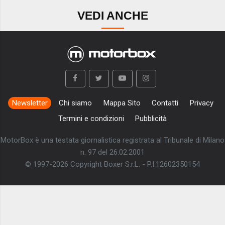
VEDI ANCHE
Newsletter
Chi siamo
Mappa Sito
Contatti
Privacy
Termini e condizioni
Pubblicità
MotorBox è una testata giornalistica registrata al Tribunale di Milano
n. 97 del 26.02.2001
© 1997-2026 Copyright Boxer S.r.L. - P.I:12602350154