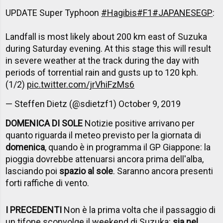
UPDATE Super Typhoon
#Hagibis
#F1
#JAPANESEGP
:
Landfall is most likely about 200 km east of Suzuka
during Saturday evening. At this stage this will result
in severe weather at the track during the day with
periods of torrential rain and gusts up to 120 kph.
(1/2)
pic.twitter.com/jrVhiFzMs6
— Steffen Dietz (@sdietzf1)
October 9, 2019
DOMENICA DI SOLE
Notizie positive arrivano per
quanto riguarda il meteo previsto per la giornata di
domenica
, quando è in programma il GP Giappone: la
pioggia dovrebbe attenuarsi ancora prima dell'alba,
lasciando poi
spazio al sole
. Saranno ancora presenti
forti raffiche di vento.
I PRECEDENTI
Non è la prima volta che il passaggio di
un tifone sconvolge il weekend di Suzuka:
sia nel