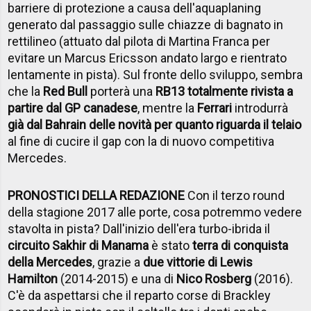
barriere di protezione a causa dell'aquaplaning
generato dal passaggio sulle chiazze di bagnato in
rettilineo (attuato dal pilota di Martina Franca per
evitare un Marcus Ericsson andato largo e rientrato
lentamente in pista). Sul fronte dello sviluppo, sembra
che la
Red Bull
porterà una
RB13 totalmente rivista a
partire dal GP canadese
, mentre la
Ferrari
introdurrà
già dal Bahrain delle novità per quanto riguarda il telaio
al fine di cucire il gap con la di nuovo competitiva
Mercedes.
PRONOSTICI DELLA REDAZIONE
Con il terzo round
della stagione 2017 alle porte, cosa potremmo vedere
stavolta in pista? Dall'inizio dell'era turbo-ibrida il
circuito Sakhir di Manama
è stato
terra di conquista
della Mercedes
, grazie a
due vittorie di Lewis
Hamilton
(2014-2015) e una di
Nico Rosberg
(2016).
C'è da aspettarsi che il reparto corse di Brackley