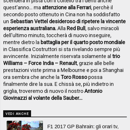
scenderà in pista con il coltello tra i denti anche
quest'anno... ma
attenzione alla Ferrari
, perchè il
secondo posto ottenuto in Cina non ha soddisfatto
un
Sebastian Vettel desideroso di ripetere la vincente
esperienza australiana.
Alla
Red Bull
, salvo miracoli
dell'ultimo minuto, toccherà di nuovo inseguire,
mentre dietro la
battaglia per il quarto posto mondiale
in Classifica Costruttori si sta rivelando sempre più
avvincente. Inizialmente riservata solamente al
trio
Williams – Force India – Renault
, grazie alle belle
prestazioni viste prima a Melbourne e poi a Shanghai
ora sembra che anche la
Toro Rosso
possa
finalmente dire la sua. E chissà se, più indietro in
griglia, troveremo di nuovo il nostro
Antonio
Giovinazzi al volante della Sauber...
VEDI ANCHE
F1 2017 GP Bahrain: gli orari tv,