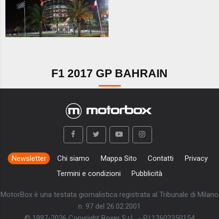
F1 2017 GP BAHRAIN
Newsletter
Chi siamo
Mappa Sito
Contatti
Privacy
Termini e condizioni
Pubblicità
MotorBox è una testata giornalistica registrata al Tribunale di Milano
n. 97 del 26.02.2001
© 1997-2026 Copyright Boxer S.r.L. - P.I:12602350154