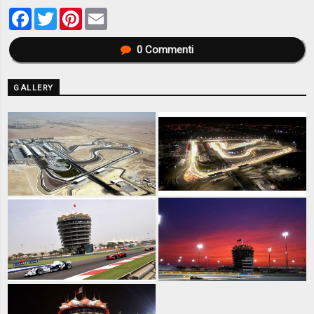
Facebook
Twitter
Pinterest
Email
0
Commenti
GALLERY