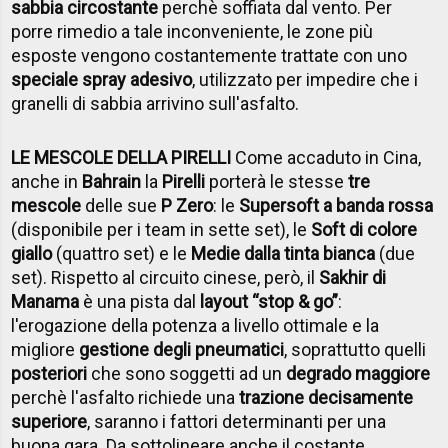
sabbia circostante
perchè soffiata dal vento. Per
porre rimedio a tale inconveniente, le zone più
esposte vengono costantemente trattate con uno
speciale spray adesivo
, utilizzato per impedire che i
granelli di sabbia arrivino sull'asfalto.
LE MESCOLE DELLA PIRELLI
Come accaduto in Cina,
anche in
Bahrain
la
Pirelli
porterà le stesse
tre
mescole
delle sue
P Zero
: le
Supersoft a banda rossa
(disponibile per i team in sette set), le
Soft di colore
giallo
(quattro set) e le
Medie dalla tinta bianca
(due
set). Rispetto al circuito cinese, però, il
Sakhir di
Manama
è una pista dal
layout “stop & go”
:
l'erogazione della potenza a livello ottimale e la
migliore
gestione degli pneumatici
, soprattutto quelli
posteriori
che sono soggetti ad un
degrado maggiore
perchè l'asfalto richiede una
trazione decisamente
superiore
, saranno i fattori determinanti per una
buona gara. Da sottolineare anche il costante