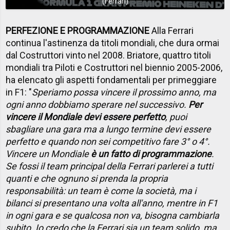
(Ferrari)
PERFEZIONE E PROGRAMMAZIONE
Alla Ferrari
continua l'astinenza da titoli mondiali, che dura ormai
dal Costruttori vinto nel 2008. Briatore, quattro titoli
mondiali tra Piloti e Costruttori nel biennio 2005-2006,
ha elencato gli aspetti fondamentali per primeggiare
in F1: "
Speriamo possa vincere il prossimo anno, ma
ogni anno dobbiamo sperare nel successivo.
Per
vincere il Mondiale devi essere perfetto
, puoi
sbagliare una gara ma a lungo termine devi essere
perfetto e quando non sei competitivo fare 3° o 4°.
Vincere un Mondiale
è un fatto di programmazione
.
Se fossi il team principal della Ferrari parlerei a tutti
quanti e che ognuno si prenda la propria
responsabilità: un team è come la società, ma i
bilanci si presentano una volta all'anno, mentre in F1
in ogni gara e se qualcosa non va, bisogna cambiarla
subito. Io credo che la Ferrari sia un team solido, ma