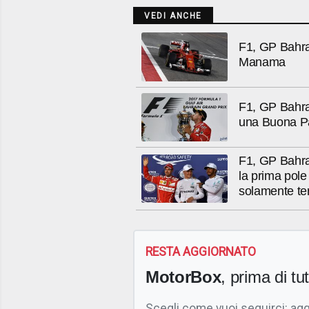
VEDI ANCHE
F1, GP Bahrai
Manama
F1, GP Bahrai
una Buona P
F1, GP Bahrai
la prima pole
solamente te
RESTA AGGIORNATO
MotorBox
, prima di tutt
Scegli come vuoi seguirci: ag