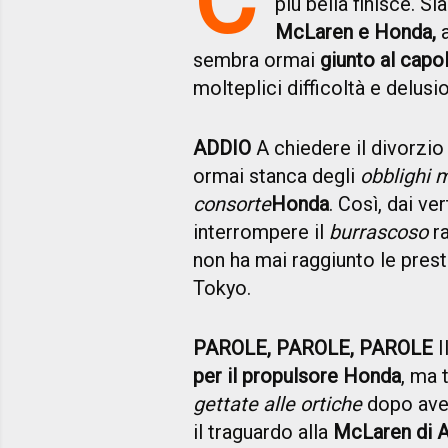
più bella finisce. Si
McLaren e Honda,
a
sembra ormai
giunto al capo
molteplici difficoltà e delusio
ADDIO
A chiedere il divorzio 
ormai stanca degli
obblighi 
consorte
Honda
. Così, dai ve
interrompere il
burrascoso
ra
non ha mai raggiunto le pres
Tokyo.
PAROLE, PAROLE, PAROLE
I
per il propulsore Honda
, ma 
gettate alle ortiche
dopo aver
il traguardo alla
McLaren di 