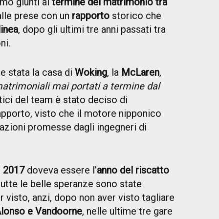
amo giunti al
termine del matrimonio tra
lle prese con un
rapporto
storico che
linea
, dopo gli ultimi tre anni passati tra
ni.
e stata la casa di
Woking
, la
McLaren
,
matrimoniali mai portati a termine dal
rtici del team è stato deciso di
pporto, visto che il motore nipponico
tazioni promesse dagli ingegneri di
l
2017
doveva essere l’
anno del riscatto
tutte le belle speranze sono state
 visto, anzi, dopo non aver visto tagliare
Alonso e Vandoorne
, nelle ultime tre gare