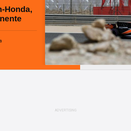
n-Honda,
inente
a