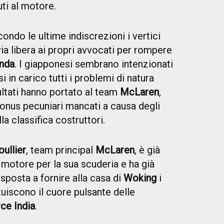
vuti al motore.
ondo le ultime indiscrezioni i vertici
ia libera ai propri avvocati per rompere
nda
. I giapponesi sembrano intenzionati
i in carico tutti i problemi di natura
ltati hanno portato al team
McLaren
,
bonus pecuniari mancati a causa degli
la classifica costruttori.
oullier
, team principal
McLaren
, è già
o motore per la sua scuderia e ha già
sposta a fornire alla casa di
Woking
i
tuiscono il cuore pulsante delle
ce India
.