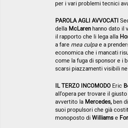
per i vari problemi tecnici a
PAROLA AGLI AVVOCATI
Sec
della
McLaren
hanno dato il v
il rapporto che li lega alla
Ho
a fare
mea culpa
e a prenders
economica che i mancati risu
come la fuga di sponsor e i 
scarsi piazzamenti visibili nel
IL TERZO INCOMODO
Eric
B
all’opera per trovare il giust
avvertito la
Mercedes,
ben di
suoi propulsori che già costi
monoposto di
Williams
e
For