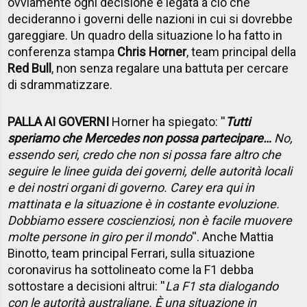
ovviamente ogni decisione è legata a ciò che
decideranno i governi delle nazioni in cui si dovrebbe
gareggiare. Un quadro della situazione lo ha fatto in
conferenza stampa
Chris Horner
, team principal della
Red Bull
, non senza regalare una battuta per cercare
di sdrammatizzare.
PALLA AI GOVERNI
Horner ha spiegato: ''
Tutti
speriamo che Mercedes non possa partecipare…
No,
essendo seri, credo che non si possa fare altro che
seguire le linee guida dei governi, delle autorità locali
e dei nostri organi di governo. Carey era qui in
mattinata e la situazione è in costante evoluzione.
Dobbiamo essere coscienziosi, non è facile muovere
molte persone in giro per il mondo
''. Anche Mattia
Binotto, team principal Ferrari, sulla situazione
coronavirus ha sottolineato come la F1 debba
sottostare a decisioni altrui: ''
La F1 sta dialogando
con le autorità australiane. È una situazione in