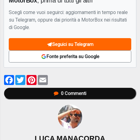
MotorBox
, prima di tutti gli altri
Scegli come vuoi seguirci: aggiornamenti in tempo reale
su Telegram, oppure dai priorità a MotorBox nei risultati
di Google.
Seguici su Telegram
Fonte preferita su Google
Facebook
Twitter
Pinterest
Email
0
Commenti
LUCA MANACORDA