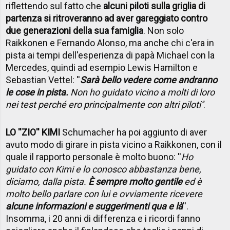
riflettendo sul fatto che
alcuni piloti sulla griglia di
partenza si ritroveranno ad aver gareggiato contro
due generazioni della sua famiglia
. Non solo
Raikkonen e Fernando Alonso, ma anche chi c'era in
pista ai tempi dell'esperienza di papà Michael con la
Mercedes, quindi ad esempio Lewis Hamilton e
Sebastian Vettel: ''
Sarà bello vedere come andranno
le cose in pista.
Non ho guidato vicino a molti di loro
nei test perché ero principalmente con altri piloti''
.
LO ''ZIO'' KIMI
Schumacher ha poi aggiunto di aver
avuto modo di girare in pista vicino a Raikkonen, con il
quale il rapporto personale è molto buono: ''
Ho
guidato con Kimi e lo conosco abbastanza bene,
diciamo, dalla pista.
È sempre molto gentile
ed è
molto bello parlare con lui e ovviamente ricevere
alcune informazioni e suggerimenti qua e là
''.
Insomma, i 20 anni di differenza e i ricordi fanno