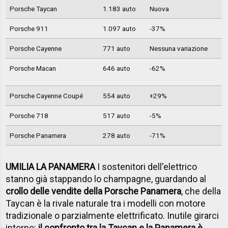
Porsche Taycan
1.183 auto
Nuova
Porsche 911
1.097 auto
-37%
Porsche Cayenne
771 auto
Nessuna variazione
Porsche Macan
646 auto
-62%
Porsche Cayenne Coupé
554 auto
+29%
Porsche 718
517 auto
-5%
Porsche Panamera
278 auto
-71%
UMILIA LA PANAMERA
I sostenitori dell'elettrico
stanno già stappando lo champagne, guardando al
crollo delle vendite della Porsche Panamera
, che della
Taycan è la rivale naturale tra i modelli con motore
tradizionale o parzialmente elettrificato. Inutile girarci
intorno:
il confronto tra la Taycan e la Panamera è