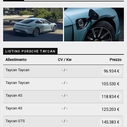
LISTINO PORSCHE TAYCAN
Allestimento
CV / Kw
Prezzo
Taycan Taycan
- / -
96.934 €
Taycan Taycan
- / -
105.530 €
Taycan 4S
- / -
118.834 €
Taycan 4S
- / -
125.203 €
Taycan GTS
- / -
145.383 €