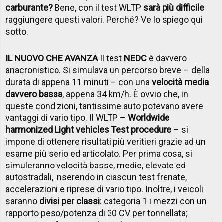
carburante?
Bene, con il test WLTP
sarà più difficile
raggiungere questi valori. Perché? Ve lo spiego qui
sotto.
IL NUOVO CHE AVANZA
Il test
NEDC
è davvero
anacronistico. Si simulava un percorso breve – della
durata di appena 11 minuti – con una
velocità media
davvero bassa
, appena 34 km/h. È ovvio che, in
queste condizioni, tantissime auto potevano avere
vantaggi di vario tipo. Il WLTP –
Worldwide
harmonized Light vehicles Test procedure
– si
impone di ottenere risultati più veritieri grazie ad un
esame più serio ed articolato. Per prima cosa, si
simuleranno velocità basse, medie, elevate ed
autostradali, inserendo in ciascun test frenate,
accelerazioni e riprese di vario tipo. Inoltre, i veicoli
saranno
divisi per classi
: categoria 1 i mezzi con un
rapporto peso/potenza di 30 CV per tonnellata;