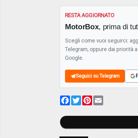
RESTA AGGIORNATO
MotorBox
, prima di tutt
Scegli come vuoi seguirci: ag
Telegram, oppure dai priorità a
Google.
Seguici su Telegram
F
Facebook
Twitter
Pinterest
Email