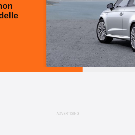
 non
 delle