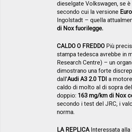
dieselgate Volkswagen, se è 
secondo cui la versione
Euro
Ingolstadt – quella attualm
di Nox fuorilegge.
CALDO O FREDDO
Più precis
stampa tedesca avrebbe in ma
Research Centre) – un organ
dimostrano una forte discrepa
dall'
Audi A3 2.0 TDI
a motore 
caldo di molto al di sopra de
doppio:
163 mg/km di Nox co
secondo i test del JRC, i valo
norma.
LA REPLICA
Interessata alla