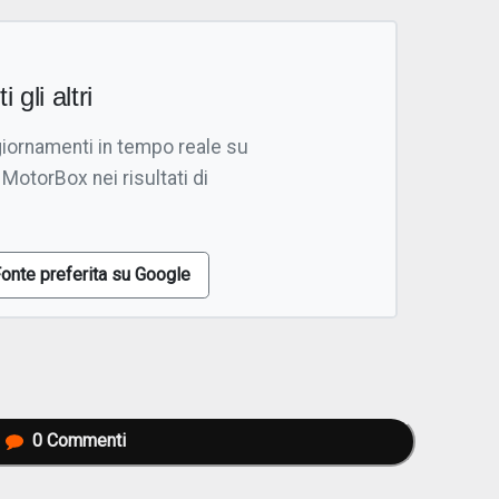
i gli altri
giornamenti in tempo reale su
 MotorBox nei risultati di
onte preferita su Google
0
Commenti