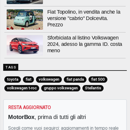
Fiat Topolino, in vendita anche la
versione "cabrio" Dolcevita.
Prezzo
Sforbiciata al listino Volkswagen
2024, adesso la gamma ID. costa
meno
TAGS
toyota
fiat
volkswagen
fiat panda
fiat 500
volkswagen t-roc
gruppo volkswagen
Stellantis
RESTA AGGIORNATO
MotorBox
, prima di tutti gli altri
Scegli come vuoi seguirci: aggiornamenti in tempo reale