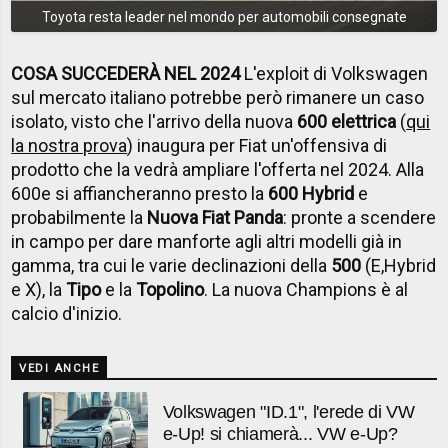
Toyota resta leader nel mondo per automobili consegnate
COSA SUCCEDERÀ NEL 2024
L'exploit di Volkswagen
sul mercato italiano potrebbe però rimanere un caso
isolato, visto che l'arrivo della nuova
600 elettrica
(
qui
la nostra prova
) inaugura per Fiat un'offensiva di
prodotto che la vedrà ampliare l'offerta nel 2024. Alla
600e si affiancheranno presto la
600 Hybrid
e
probabilmente la
Nuova Fiat Panda
: pronte a scendere
in campo per dare manforte agli altri modelli già in
gamma, tra cui le varie declinazioni della
500
(E,Hybrid
e X), la
Tipo
e la
Topolino
. La nuova Champions è al
calcio d'inizio.
VEDI ANCHE
Volkswagen "ID.1", l'erede di VW
e-Up! si chiamerà... VW e-Up?