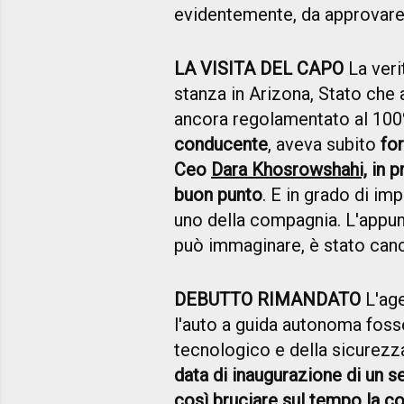
evidentemente, da approvare
LA VISITA DEL CAPO
La verit
stanza in Arizona, Stato che 
ancora regolamentato al 100%
conducente
, aveva subito
for
Ceo
Dara Khosrowshahi,
in p
buon punto
. E in grado di i
uno della compagnia. L'app
può immaginare, è stato canc
DEBUTTO RIMANDATO
L'age
l'auto a guida autonoma fosse
tecnologico e della sicurezz
data di inaugurazione di un s
così bruciare sul tempo la c