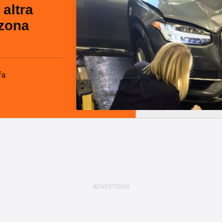
altra
izona
fa