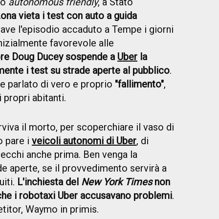
io
autonomous friendly
, a Stato
zona vieta i test con auto a guida
rave l'episodio accaduto a Tempe i giorni
Inizialmente favorevole alle
tore Doug Ducey sospende a
Uber
la
nte i test su strade aperte al pubblico
.
 parlato di vero e proprio
"fallimento"
,
 propri abitanti.
viva il morto, per scoperchiare il vaso di
o pare i
veicoli autonomi di Uber
, di
ecchi anche prima. Ben venga la
e aperte, se il provvedimento servirà a
uiti.
L'inchiesta del
New York Times
non
, che i robotaxi Uber accusavano problemi
.
etitor, Waymo in primis.