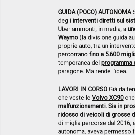
GUIDA (POCO) AUTONOMA
S
degli
interventi diretti sul si
Uber ammonti, in media, a
un
Waymo
(la divisione guida a
proprie auto, tra un interven
percorrano
fino a 5.600 migli
temporanea del
programma di
paragone. Ma rende l'idea.
LAVORI IN CORSO
Già da tem
che veste le
Volvo XC90
che
malfunzionamenti. Sia in pross
ridosso di veicoli di grosse 
di miglia percorse dal 2016,
autonoma, aveva permesso for