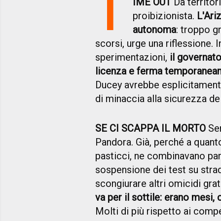
T
IME OUT
Da territor
proibizionista.
L'Ari
autonoma
: troppo g
scorsi, urge una riflessione. 
sperimentazioni,
il governa
licenza e ferma temporaneame
Ducey avrebbe esplicitamente
di minaccia alla sicurezza dei
SE CI SCAPPA IL MORTO
Ser
Pandora. Già, perché a quant
pasticci, ne combinavano par
sospensione dei test su strad
scongiurare altri omicidi grat
va per il sottile: erano mesi
Molti di più rispetto ai comp