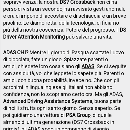
sopravvivenza: la nostra
DS7 Crossback
non ci ha
perso di vista un secondo, ha ravvisato gesti anomali,
e ora ci impone di accostare e di schiacciare un breve
pisolino. Le diamo retta: della tecnologia, ci fidiamo
più della nostra coscienza. Potere del progresso: il
DS
Driver Attention Monitoring
può salvare una vita.
ADAS CHI?
Mentre il giorno di Pasqua scartate l'uovo
di ciccolata, fate un gioco. Spiazzate parenti o
amici, chiedete loro cosa siano gli
ADAS
. Se ci seguite
con assiduità, voi che leggete lo sapete già. Parenti o
amici, con buona probabilità, invece no. Che con gli
acronimi in lingua inglese gli italiani non abbiano
confidenza, non lo scopriamo certo ora. Ma gli ADAS,
Advanced Driving Assistance Systems
, buona parte
di noi li sfrutta ogni santo giorno. Senza saperlo. Se
poi guidiamo una vettura di
PSA Group
, di quelle
almeno di ultima generazione (DS7 Crossback in
primis), gli ADAS sono un compagno di viaggio