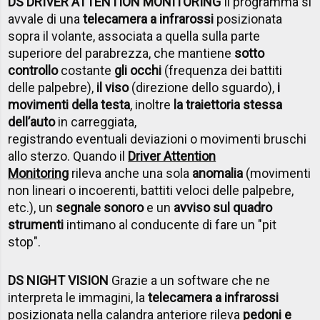
DS DRIVER ATTENTION MONITORING
Il programma si
avvale di una
telecamera a infrarossi
posizionata
sopra il volante, associata a quella sulla parte
superiore del parabrezza, che mantiene
sotto
controllo
costante
gli occhi
(frequenza dei battiti
delle palpebre),
il viso
(direzione dello sguardo),
i
movimenti della testa
, inoltre
la traiettoria stessa
dell’auto
in carreggiata,
registrando eventuali deviazioni o movimenti bruschi
allo sterzo. Quando il
Driver Attention
Monitoring
rileva anche una sola
anomalia
(movimenti
non lineari o incoerenti, battiti veloci delle palpebre,
etc.), un
segnale sonoro
e un
avviso sul quadro
strumenti
intimano al conducente di fare un "pit
stop".
DS NIGHT VISION
Grazie a un software che ne
interpreta le immagini, la
telecamera a infrarossi
posizionata nella calandra anteriore rileva
pedoni e