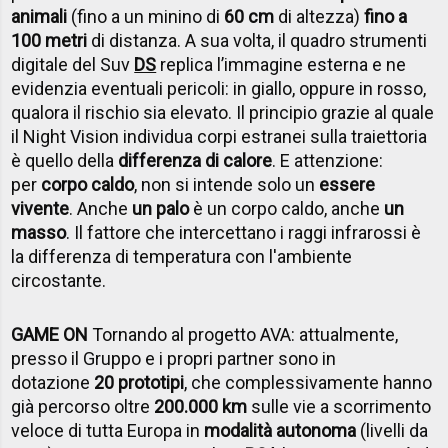
animali
(fino a un minino di
60 cm
di altezza)
fino a
100 metri
di distanza. A sua volta, il quadro strumenti
digitale del Suv
DS
replica l’immagine esterna e ne
evidenzia eventuali pericoli: in giallo, oppure in rosso,
qualora il rischio sia elevato. Il principio grazie al quale
il Night Vision individua corpi estranei sulla traiettoria
è quello della
differenza di calore
. E attenzione:
per
corpo caldo
, non si intende solo un
essere
vivente
. Anche
un palo
è un corpo caldo, anche
un
masso
. Il fattore che intercettano i raggi infrarossi è
la differenza di temperatura con l'ambiente
circostante.
GAME ON
Tornando al progetto AVA: attualmente,
presso il Gruppo e i propri partner sono in
dotazione
20 prototipi
, che complessivamente hanno
già percorso oltre
200.000 km
sulle vie a scorrimento
veloce di tutta Europa in
modalità autonoma
(livelli da