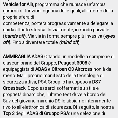
Vehicle for All
), programma che riunisce un’ampia
gamma di funzioni ognuna delle quali, all'interno della
propria sfera di
competenza, porterà progressivamente a delegare la
guida all’auto stessa. Inizialmente, in modo parziale
(
hands off
). Via via in forma sempre più invasiva (
eyes
off
). Fino a diventare totale
(mind off
).
AMMIRAGLIA ADAS
Citando un modello a campione di
ciascun brand del Gruppo,
Peugeot 3008
è
equipaggiata di
ADAS
e
Citroen C3 Aircross
non è da
meno. Ma il proprio manifesto della tecnologia di
sicurezza attiva, PSA Group lo ha appeso a
DS7
Crossback
. Dopo esserci soffermati su stile e
proprietà dinamiche, l'ultimo test drive a bordo del
Suv del giovane marchio DS lo abbiamo interamente
rivolto all'elettronica di sicurezza. Di seguito, la nostra
Top 3
degli
ADAS di Gruppo PSA
: una selezione di