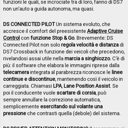
funzioni le quali, se incrociate tra di loro, fanno di DS7
non un'auto a guida autonoma, ma quasi.
DS CONNECTED PILOT
Un sistema evoluto, che
accresce il comfort del preesistente
Adaptive Cruise
Control
con
funzione Stop & Go
. Brevemente: DS
Connected Pilot non solo
regola velocità e distanza
di
DS7 Crossback in funzione dei veicoli che precedono,
rivelandosi assai utile nella
marcia a singhiozzo
. C'è di
più: il software che elabora le immagini riprese dalla
telecamera
integrata al parabrezza riconosce le
linee
continue e discontinue
, mantenendo così il veicolo in
carreggiata. Chiamasi
LPA
,
Lane Position Assist
. Se
poi il conducente vuole
scartare di corsia
, può
sempre annullare la correzione automatica,
semplicemente
esercitando sul volante una
pressione
che contrasti quella (debole) del sistema.