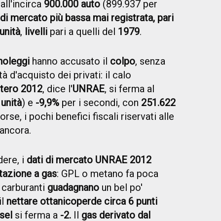
ll'incirca
900.000 auto
(899.937 per
di mercato più bassa mai registrata, pari
unità
,
livelli
pari a quelli del
1979
.
noleggi
hanno accusato il
colpo
, senza
 d'acquisto dei privati: il calo
ntero 2012
, dice l'
UNRAE
, si ferma al
unità
) e
-9,9%
per i secondi, con
251.622
orse, i pochi benefici fiscali riservati alle
ancora.
ere, i
dati di mercato UNRAE 2012
tazione a gas
: GPL o metano fa poca
 carburanti
guadagnano
un bel po'
 il
nettare ottanico
perde circa 6 punti
sel
si ferma a
-2.
Il
gas derivato dal