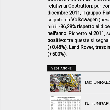
relativi ai Costruttori
: pur co
dicembre 2011
, il
gruppo Fia
seguito da
Volkswagen
(pesa
più il
-36,28% rispetto al di
nell'anno
. Rispetto al
2011
, 
positivo
: tra queste si segna
(+0,48%), Land Rover, trasci
(+500%).
VEDI ANCHE
Dati UNRAE:
Dati UNRAE: