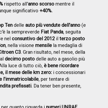
5%
rispetto all'
anno scorso
mentre il
unque significativo
+40%.
op Ten
delle
auto più vendute dell'anno
(e
 c'è la sempreverde
Fiat Panda
, seguita
Se nel
consuntivo del 2012
il
terzo posto
lon
, nella visione
mensile
la medaglia di
Citroen C3
. Gran risultato, nel mese, della
 al
decimo posto
delle auto a gasolio più
 Alla luce di tutto ciò,
è bene ricordare
, il mese delle km zero:
i concessionari
 l'immatricolabile
, per tentare di
ndita prefissati
. Da tener ben presente,
per quanto riguarda i
numeri UNRAE