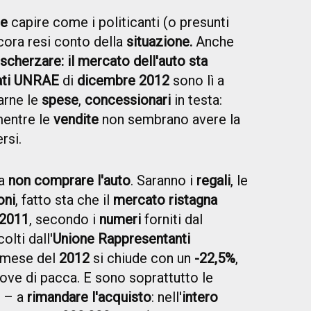
le
capire come i politicanti (o presunti
ncora resi conto della
situazione.
Anche
scherzare: il mercato dell'auto sta
ati UNRAE
di
dicembre 2012
sono lì a
arne le
spese
,
concessionari
in testa:
mentre le
vendite
non sembrano avere la
rsi.
ma
non comprare l'auto
. Saranno i
regali
, le
oni
, fatto sta che il
mercato ristagna
 2011
, secondo i
numeri
forniti dal
olti dall'
Unione Rappresentanti
o mese del
2012
si chiude con un
-22,5%
,
ove di pacca. E sono soprattutto le
– a
rimandare l'acquisto
: nell'
intero