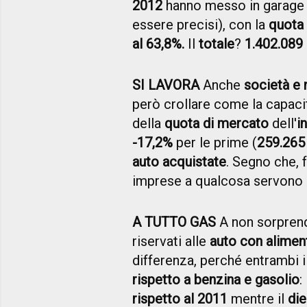
2012
hanno messo in garage a
essere precisi), con la
quota 
al 63,8%.
Il
totale
?
1.402.089 
SI LAVORA
Anche
società e 
però crollare come la capacità
della
quota di mercato
dell'
i
-17,2%
per le prime (
259.265 
auto acquistate
. Segno che, f
imprese a qualcosa servono 
A TUTTO GAS
A non sorprend
riservati alle
auto con alimen
differenza, perché entrambi i
rispetto a benzina e gasolio
:
rispetto al 2011
mentre il
die