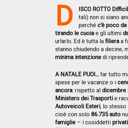
D
ISCO ROTTO Diffici
tali) non si siano a
perché
c'è poco da 
tirando le cuoia
e gli ultimi
d
urlarlo. Ed è tutta la
filiera
a f
stanno chiudendo a decine, 
minima intenzione
di riprende
A NATALE PUOI...
far tutto 
spese per le vacanze o i
cen
ancora
: rispetto al
dicembre
Ministero dei Trasporti
e racc
Autoveicoli Esteri
, lo stess
cioè con solo
86.735 auto
nu
famiglie
– i cosiddetti
privati