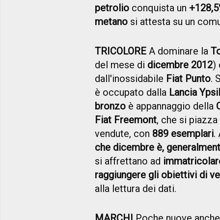
petrolio
conquista un
+128,
metano
si attesta su un com
TRICOLORE
A dominare la
T
del mese di
dicembre 2012
)
dall'inossidabile
Fiat Punto
. 
è occupato dalla
Lancia Ypsi
bronzo
è appannaggio della
Fiat Freemont
, che si piazza
vendute, con
889 esemplari
.
che dicembre è, generalmente
si affrettano ad
immatricolare
raggiungere gli obiettivi di ve
alla lettura dei dati.
MARCHI
Poche nuove anche 