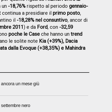
n un
-18,76%
rispetto al periodo
gennaio-
t
continua a presidiare il
primo posto
,
ntino il
-18,28% nel consuntivo
, ancor di
cembre 2011
) e da
Ford
, con
-32,59
sono
poche le Case
che hanno un
trend
lano le solite note
Kia (+39%), Dacia
nata dalla Evoque (+38,35%) e Mahindra
 ancora un mese giù
 settembre nero