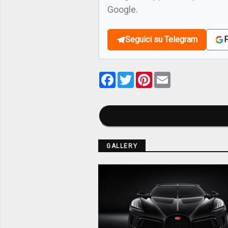
Google.
Seguici su Telegram
F
Facebook
Twitter
Pinterest
Email
GALLERY