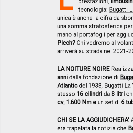
prestazioni,
limousin
tecnologia:
Bugatti L
unica è anche la cifra da sbor
una somma stratosferica per 
mano al portafogli per aggiu
Piech?
Chi vedremo al volan
arriverà su strada nel 2021-
LA NOITURE NOIRE
Realizza
anni
dalla fondazione di
Buga
Atlantic
del 1938, Bugatti La 
stesso
16 cilindri
da
8 litri
ch
cv
,
1.600 Nm e
un set di
6 tu
CHI SE LA AGGIUDICHERA'
A
era trapelata la notizia che
B