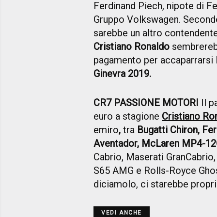
Ferdinand Piech, nipote di F
Gruppo Volkswagen. Secondo a
sarebbe un altro contendente
Cristiano Ronaldo
sembrerebb
pagamento per accaparrarsi l'
Ginevra 2019.
CR7 PASSIONE MOTORI
Il p
euro a stagione
Cristiano Ro
emiro
,
tra
Bugatti Chiron, Fe
Aventador, McLaren MP4-1
Cabrio, Maserati GranCabrio
S65 AMG e Rolls-Royce Ghost
diciamolo, ci starebbe proprio
VEDI ANCHE