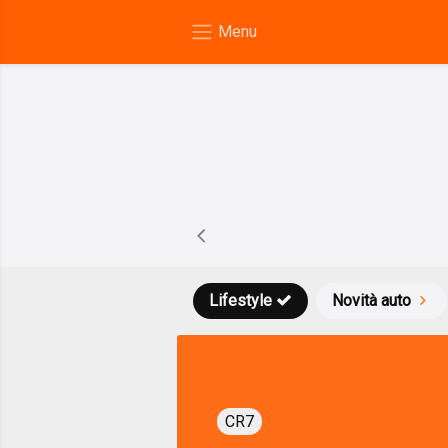
Lifestyle
Novità auto
CR7