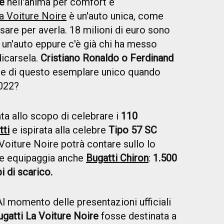
e
nell'anima per comfort e
a Voiture Noire
è un'auto unica, come
sare per averla. 18 milioni di euro sono
un'auto eppure c'è già chi ha messo
dicarsela.
Cristiano Ronaldo o Ferdinand
te di questo esemplare unico quando
2022?
ta allo scopo di celebrare i
110
tti
e ispirata alla celebre
Tipo 57 SC
Voiture Noire potrà contare sullo lo
e equipaggia anche
Bugatti Chiron
:
1.500
bi di scarico.
l momento delle presentazioni ufficiali
ugatti La Voiture Noire
fosse destinata a