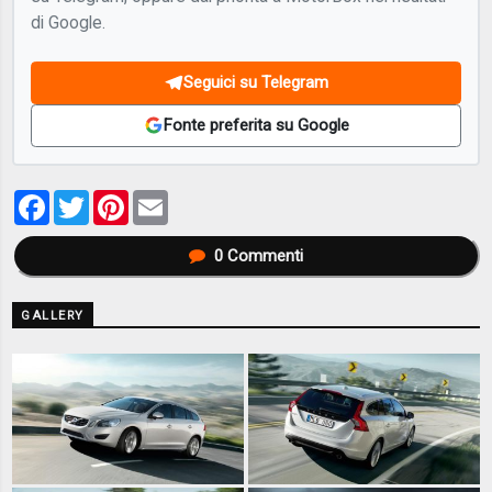
di Google.
Seguici su Telegram
Fonte preferita su Google
Facebook
Twitter
Pinterest
Email
0
Commenti
GALLERY