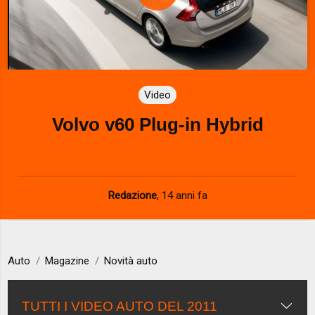
P
l
a
Video
y
Volvo v60 Plug-in Hybrid
V
i
d
Redazione
,
14 anni fa
e
o
Auto
Magazine
Novità auto
TUTTI I VIDEO AUTO DEL 2011