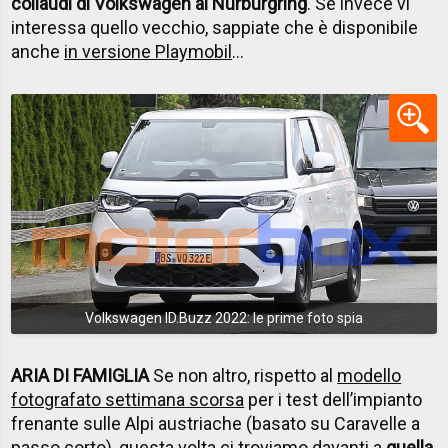
collaudi di Volkswagen al Nürburgring
. Se invece vi
interessa quello vecchio, sappiate che è disponibile
anche
in versione Playmobil
...
Volkswagen ID.Buzz 2022: le prime foto spia
ARIA DI FAMIGLIA
Se non altro, rispetto al
modello
fotografato settimana scorsa
per i test dell’impianto
frenante sulle Alpi austriache (basato su Caravelle a
passo corto), questa volta ci troviamo davanti a
quella