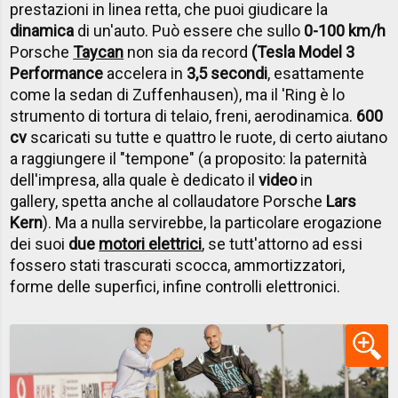
prestazioni in linea retta, che puoi giudicare la
dinamica
di un'auto. Può essere che sullo
0-100 km/h
Porsche
Taycan
non sia da record
(Tesla Model 3
Performance
accelera in
3,5 secondi
, esattamente
come la sedan di Zuffenhausen), ma il 'Ring è lo
strumento di tortura di telaio, freni, aerodinamica.
600
cv
scaricati su tutte e quattro le ruote, di certo aiutano
a raggiungere il "tempone" (a proposito: la paternità
dell'impresa, alla quale è dedicato il
video
in
gallery, spetta anche al collaudatore Porsche
Lars
Kern
). Ma a nulla servirebbe, la particolare erogazione
dei suoi
due
motori elettrici
, se tutt'attorno ad essi
fossero stati trascurati scocca, ammortizzatori,
forme delle superfici, infine controlli elettronici.