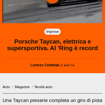
P
l
a
Imprese
y
Porsche Taycan, elettrica e
V
supersportiva. Al 'Ring è record
i
d
Lorenzo Centenari
,
6 anni fa
e
o
Auto
Magazine
Novità auto
Una Taycan preserie completa un giro di pista