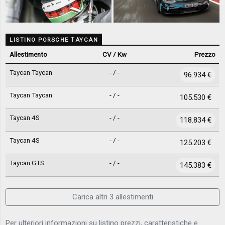
LISTINO PORSCHE TAYCAN
Allestimento
CV / Kw
Prezzo
Taycan Taycan
- / -
96.934 €
Taycan Taycan
- / -
105.530 €
Taycan 4S
- / -
118.834 €
Taycan 4S
- / -
125.203 €
Taycan GTS
- / -
145.383 €
Carica altri 3 allestimenti
Per ulteriori informazioni su listino prezzi, caratteristiche e