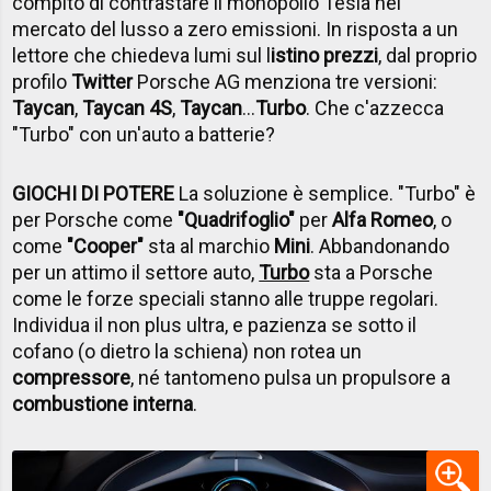
compito di contrastare il monopolio Tesla nel
mercato del lusso a zero emissioni. In risposta a un
lettore che chiedeva lumi sul l
istino prezzi
, dal proprio
profilo
Twitter
Porsche AG menziona tre versioni:
Taycan
,
Taycan 4S
,
Taycan
...
Turbo
. Che c'azzecca
"Turbo" con un'auto a batterie?
GIOCHI DI POTERE
La soluzione è semplice. "Turbo" è
per Porsche come
"Quadrifoglio"
per
Alfa Romeo
, o
come
"Cooper"
sta al marchio
Mini
. Abbandonando
per un attimo il settore auto,
Turbo
sta a Porsche
come le forze speciali stanno alle truppe regolari.
Individua il non plus ultra, e pazienza se sotto il
cofano (o dietro la schiena) non rotea un
compressore
, né tantomeno pulsa un propulsore a
combustione interna
.