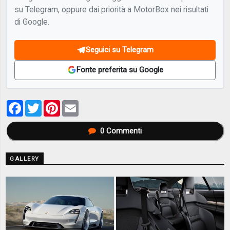
su Telegram, oppure dai priorità a MotorBox nei risultati
di Google.
Seguici su Telegram
Fonte preferita su Google
Facebook
Twitter
Pinterest
Email
0
Commenti
GALLERY