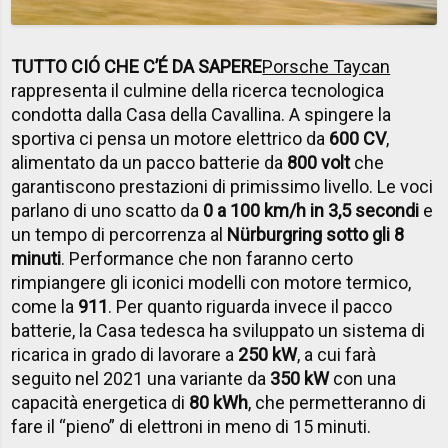
TUTTO CIÓ CHE C’É DA SAPERE
Porsche Taycan
rappresenta il culmine della ricerca tecnologica
condotta dalla Casa della Cavallina. A spingere la
sportiva ci pensa un motore elettrico da
600 CV
,
alimentato da un pacco batterie da
800 volt
che
garantiscono prestazioni di primissimo livello. Le voci
parlano di uno scatto da
0 a 100 km/h in 3,5 secondi
e
un tempo di percorrenza al
Nürburgring sotto gli 8
minuti
. Performance che non faranno certo
rimpiangere gli iconici modelli con motore termico,
come la
911
. Per quanto riguarda invece il pacco
batterie, la Casa tedesca ha sviluppato un sistema di
ricarica in grado di lavorare a
250 kW
, a cui farà
seguito nel 2021 una variante da
350 kW
con una
capacità energetica di
80 kWh
, che permetteranno di
fare il “pieno” di elettroni in meno di 15 minuti.