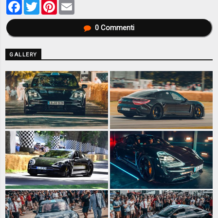
Facebook
Twitter
Pinterest
Email
0
Commenti
GALLERY