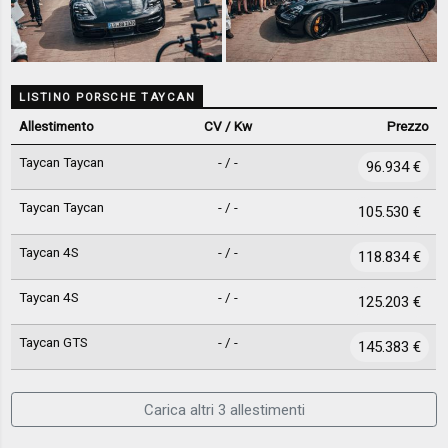
LISTINO PORSCHE TAYCAN
Allestimento
CV / Kw
Prezzo
Taycan Taycan
- / -
96.934 €
Taycan Taycan
- / -
105.530 €
Taycan 4S
- / -
118.834 €
Taycan 4S
- / -
125.203 €
Taycan GTS
- / -
145.383 €
Carica altri 3 allestimenti