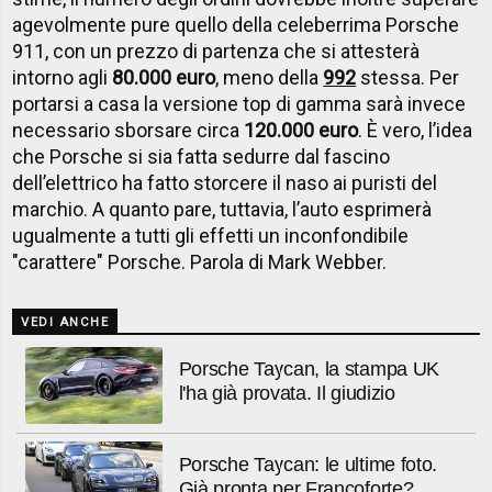
agevolmente pure quello della celeberrima Porsche
911, con un prezzo di partenza che si attesterà
intorno agli
80.000 euro
, meno della
992
stessa. Per
portarsi a casa la versione top di gamma sarà invece
necessario sborsare circa
120.000 euro
. È vero, l’idea
che Porsche si sia fatta sedurre dal fascino
dell’elettrico ha fatto storcere il naso ai puristi del
marchio. A quanto pare, tuttavia, l’auto esprimerà
ugualmente a tutti gli effetti un inconfondibile
"carattere" Porsche. Parola di Mark Webber.
VEDI ANCHE
Porsche Taycan, la stampa UK
l'ha già provata. Il giudizio
Porsche Taycan: le ultime foto.
Già pronta per Francoforte?