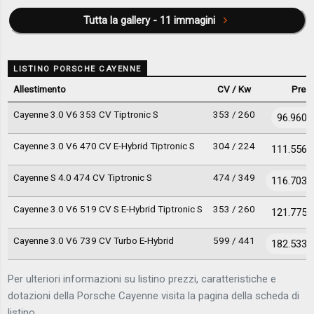
Tutta la gallery - 11 immagini
LISTINO PORSCHE CAYENNE
Allestimento
CV / Kw
Prez
Cayenne 3.0 V6 353 CV Tiptronic S
353 / 260
96.960 
Cayenne 3.0 V6 470 CV E-Hybrid Tiptronic S
304 / 224
111.556 
Cayenne S 4.0 474 CV Tiptronic S
474 / 349
116.703 
Cayenne 3.0 V6 519 CV S E-Hybrid Tiptronic S
353 / 260
121.775 
Cayenne 3.0 V6 739 CV Turbo E-Hybrid
599 / 441
182.533 
Per ulteriori informazioni su listino prezzi, caratteristiche e
dotazioni della Porsche Cayenne visita la pagina della scheda di
listino.