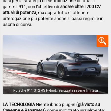
basi per la strategia di elettrificazione di tutta la
gamma 911, con l’obiettivo di
andare oltre i 700 CV
attuali di potenza
, ma soprattutto di ottenere
un’erogazione più potente anche ai bassi regimi e in
uscita di curva.
Porsche 911 GT2 RS Hybrid, realizzata in serie limitata
LA TECNOLOGIA
Niente ibrido plug-in (
già visto su
Cayenne e Panamera
) come ipotizzato inizialmente: