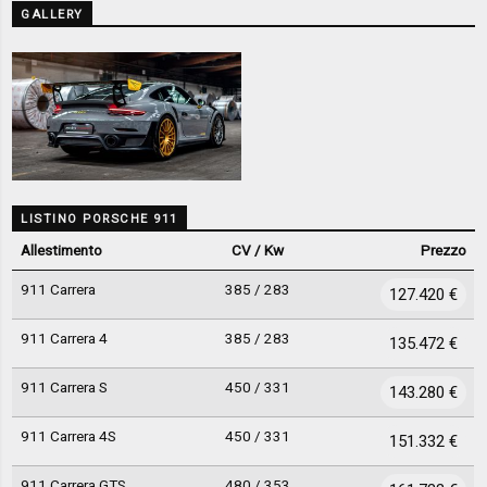
GALLERY
LISTINO PORSCHE 911
Allestimento
CV / Kw
Prezzo
911 Carrera
385 / 283
127.420 €
911 Carrera 4
385 / 283
135.472 €
911 Carrera S
450 / 331
143.280 €
911 Carrera 4S
450 / 331
151.332 €
911 Carrera GTS
480 / 353