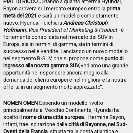
PIATTO RICCO...
Stando a quanto afferma Hyundai,
Bayon arriverà sul mercato europeo entro la
prima
metà del 2021
e sarà un modello completamente
nuovo. Hyundai - dichiara
Andreas-Christoph
Hofmann
,
Vice President of Marketing & Product -
è
fortemente consolidata nel mercato dei SUV in
Europa, sia in termini di gamma, sia in termini di
successo nelle vendite. Lanciando un nuovo modello
nel segmento B-SUV, che si propone come
punto di
ingresso alla nostra gamma SUV,
vediamo una grande
opportunità nel rispondere ancora meglio alla
domanda dei clienti europei e nel migliorare la nostra
offerta in un segmento molto apprezzato''.
NOMEN OMEN
Essendo un modello rivolto
principalmente al Vecchio Continente, Hyundai ha
scelto
il nome di una città europea
. Il termine Bayon,
infatti, trae ispirazione dalla
città di Bayonne, nel Sud-
Ovest della Francia
: situata tra la costa atlantica e i