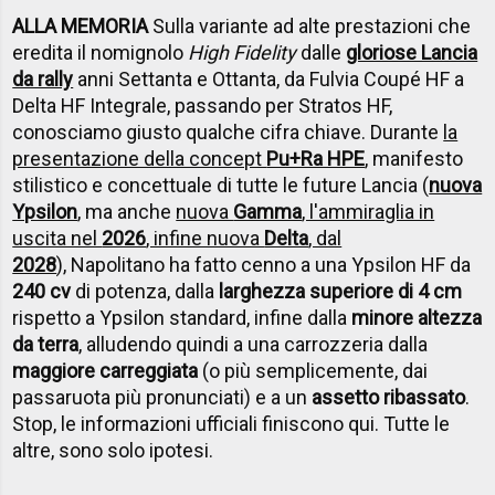
ALLA MEMORIA
Sulla variante ad alte prestazioni che
eredita il nomignolo
High Fidelity
dalle
gloriose Lancia
da rally
anni Settanta e Ottanta, da Fulvia Coupé HF a
Delta HF Integrale, passando per Stratos HF,
conosciamo giusto qualche cifra chiave. Durante
la
presentazione della concept
Pu+Ra HPE
, manifesto
stilistico e concettuale di tutte le future Lancia (
nuova
Ypsilon
, ma anche
nuova
Gamma
, l'ammiraglia in
uscita nel
2026
, infine nuova
Delta
, dal
2028
), Napolitano ha fatto cenno a una Ypsilon HF da
240 cv
di potenza, dalla
larghezza superiore di 4 cm
rispetto a Ypsilon standard, infine dalla
minore altezza
da terra
, alludendo quindi a una carrozzeria dalla
maggiore carreggiata
(o più semplicemente, dai
passaruota più pronunciati) e a un
assetto ribassato
.
Stop, le informazioni ufficiali finiscono qui. Tutte le
altre, sono solo ipotesi.