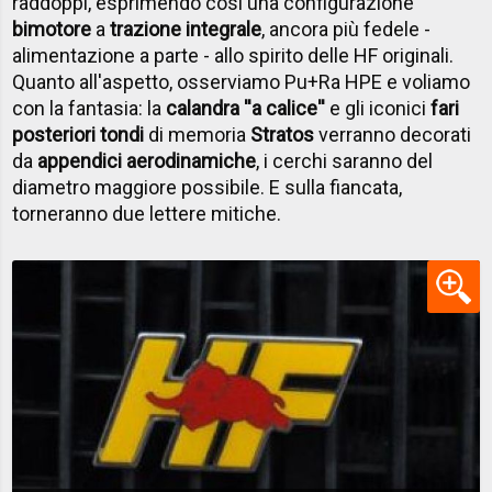
raddoppi, esprimendo così una configurazione
bimotore
a
trazione integrale
, ancora più fedele -
alimentazione a parte - allo spirito delle HF originali.
Quanto all'aspetto, osserviamo Pu+Ra HPE e voliamo
con la fantasia: la
calandra ''a calice''
e gli iconici
fari
posteriori tondi
di memoria
Stratos
verranno decorati
da
appendici aerodinamiche
, i cerchi saranno del
diametro maggiore possibile. E sulla fiancata,
torneranno due lettere mitiche.