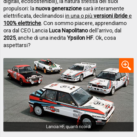
digitali, ecosostenibili), la natura stessa dei suoi
propulsori: la
nuova generazione
sarà interamente
elettrificata, declinandosi
in una o più
versioni ibride
e
100% elettriche
. Con sommo piacere, apprendiamo
ora dal CEO Lancia
Luca Napolitano
dell'arrivo, dal
2025
, anche di una inedita
Ypsilon HF
. Ok, cosa
aspettarsi?
Lancia HF, quanti ricordi