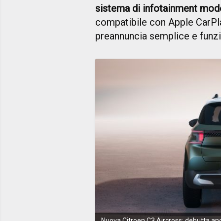
sistema di infotainment mod
compatibile con Apple CarPla
preannuncia semplice e funzio
Nuova Citroen C3 Aircross: debutta anc