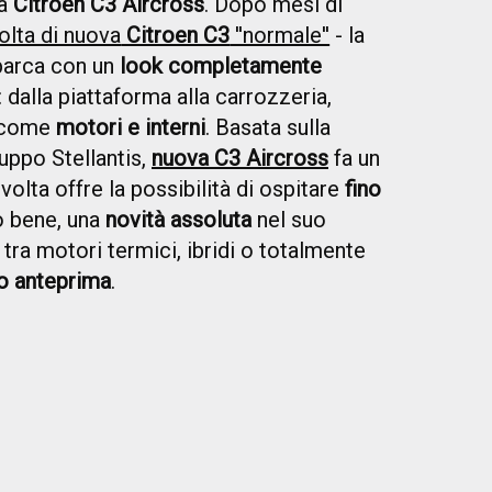
va
Citroen C3 Aircross
. Dopo mesi di
volta di nuova
Citroen C3
''normale''
- la
sbarca con un
look completamente
 dalla piattaforma alla carrozzeria,
o come
motori e interni
. Basata sulla
uppo Stellantis,
nuova C3 Aircross
fa un
 volta offre la possibilità di ospitare
fino
to bene, una
novità assoluta
nel suo
tra motori termici, ibridi o totalmente
o anteprima
.