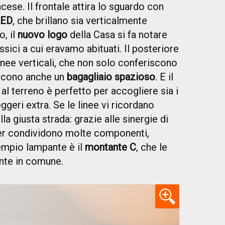
ese. Il frontale attira lo sguardo con
 LED
, che brillano sia verticalmente
o, il
nuovo logo
della Casa si fa notare
assici a cui eravamo abituati. Il posteriore
inee verticali, che non solo conferiscono
scono anche un
bagagliaio spazioso
. E il
al terreno è perfetto per accogliere sia i
eggeri extra. Se le linee vi ricordano
ulla giusta strada: grazie alle sinergie di
er condividono molte componenti,
sempio lampante è il
montante C
, che le
nte in comune.