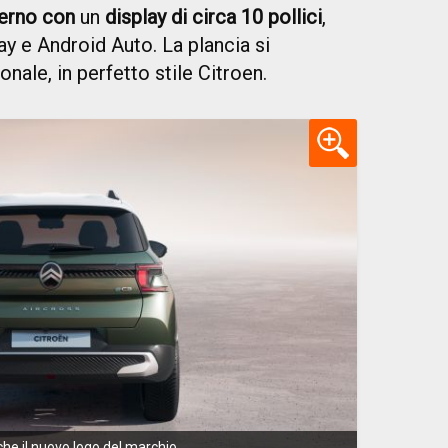
erno con
un
display di circa 10 pollici
,
y e Android Auto. La plancia si
nale, in perfetto stile Citroen.
he il nuovo logo del marchio