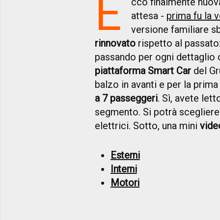
E
cco finalmente nuo
attesa -
prima fu la 
versione familiare 
rinnovato
rispetto al passato:
passando per ogni dettagli
piattaforma Smart Car
del Gr
balzo in avanti e per la prima
a 7 passeggeri
. Sì, avete let
segmento. Si potrà scegliere 
elettrici. Sotto, una mini
vide
Esterni
Interni
Motori