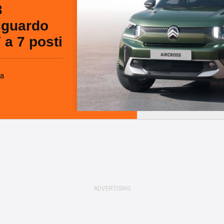
3
sguardo
 a 7 posti
fa