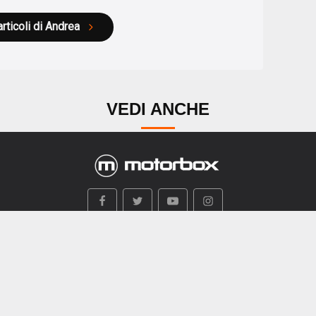
articoli di Andrea
VEDI ANCHE
i siamo
Mappa Sito
Contatti
Privacy
Termini e condiz
na testata giornalistica registrata al Tribunale di Milano n. 97 d
© 1997-2026 Copyright Boxer S.r.L. - P.I:12602350154