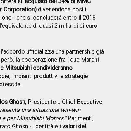
orterà all'
acquisto del 34% di MMC
r Corporation)
divenendone così il
zione - che si concluderà entro il 2016
 l'equivalente di quasi 2 miliardi di euro
, l'accordo ufficializza una partnership già
, però, la cooperazione fra i due Marchi
 e Mitsubishi condivideranno
ogie, impianti produttivi e strategie
crescita.
los Ghosn
, Presidente e Chief Executive
resenta una situazione win-win
 e per Mitsubishi Motors."
Parimenti,
rato Ghosn - l'dentità e i
valori del