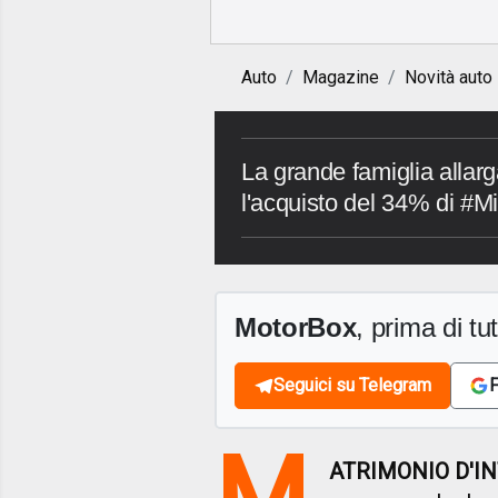
Auto
Magazine
Novità auto
La grande famiglia allar
l'acquisto del 34% di #Mi
MotorBox
, prima di tutt
Seguici su Telegram
F
M
ATRIMONIO D'I