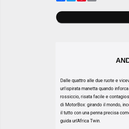
AND
Dalle quattro alle due ruote e vic
un'ispirata manetta quando inforca
rossiccio, risata facile e contagio
di MotorBox: girando il mondo, inc
il tutto con una penna precisa come
guida un'Africa Twin.