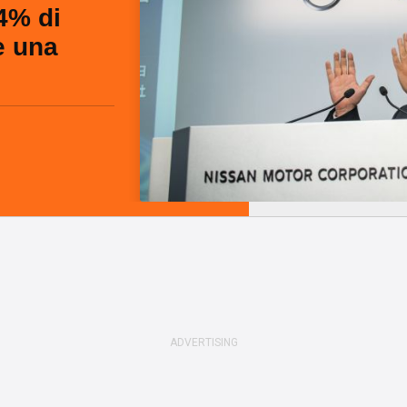
34% di
e una