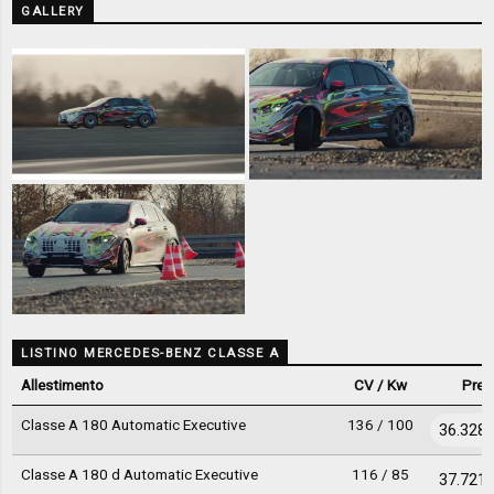
GALLERY
LISTINO MERCEDES-BENZ CLASSE A
Allestimento
CV / Kw
Prez
Classe A 180 Automatic Executive
136 / 100
36.328 
Classe A 180 d Automatic Executive
116 / 85
37.721 