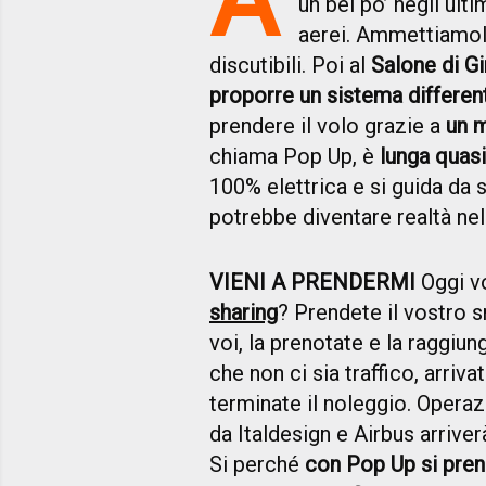
un bel po’ negli ult
aerei. Ammettiamolo
discutibili. Poi al
Salone di G
proporre un sistema differen
prendere il volo grazie a
un 
chiama Pop Up, è
lunga quas
100% elettrica e si guida da 
potrebbe diventare realtà nel
VIENI A PRENDERMI
Oggi vo
sharing
? Prendete il vostro s
voi, la prenotate e la raggiun
che non ci sia traffico, arriv
terminate il noleggio. Operaz
da Italdesign e Airbus arrive
Si perché
con Pop Up si preno