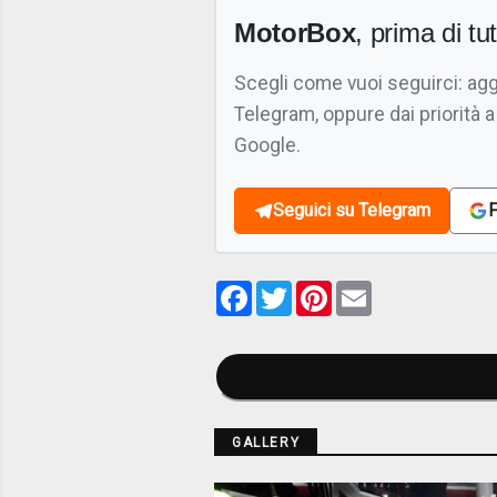
MotorBox
, prima di tutt
Scegli come vuoi seguirci: ag
Telegram, oppure dai priorità a
Google.
Seguici su Telegram
F
Facebook
Twitter
Pinterest
Email
GALLERY