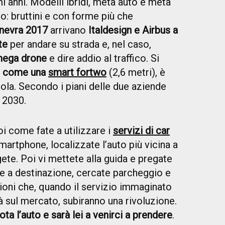
imi anni. Modelli ibridi, metà auto e metà
: bruttini e con forme più che
inevra 2017
arrivano
Italdesign e Airbus a
te
per andare su strada e, nel caso,
mega drone
e dire addio al traffico. Si
i come una
smart fortwo
(2,6 metri), è
sola. Secondo i piani delle due aziende
 2030.
i come fate a utilizzare i
servizi di car
martphone, localizzate l’auto più vicina a
gete. Poi vi mettete alla guida e pregate
ate a destinazione, cercate parcheggio e
ioni che, quando il servizio immaginato
rà sul mercato, subiranno una rivoluzione.
ta l’auto e sarà lei a venirci a prendere
.