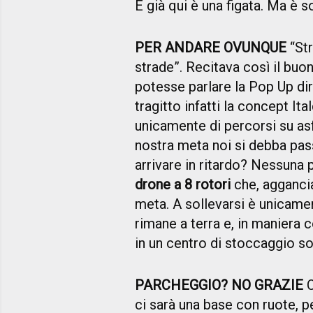
E già qui è una figata. Ma è s
PER ANDARE OVUNQUE
“Str
strade”. Recitava così il bu
potesse parlare la Pop Up dir
tragitto infatti la concept It
unicamente di percorsi su as
nostra meta noi si debba passa
arrivare in ritardo? Nessuna 
drone a 8 rotori
che, agganciat
meta. A sollevarsi è unicament
rimane a terra e, in maniera
in un centro di stoccaggio so
PARCHEGGIO? NO GRAZIE
O
ci sarà una base con ruote, 