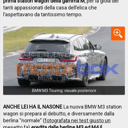
prima station wagon della gamma M
, per la gioia dei
tanti appassionati della casa dell’elica che
l’aspettavano da tantissimo tempo.
BMW M3 Touring: visuale posteriore
ANCHE LEI HA IL NASONE
La nuova BMW M3 station
wagon si prepara al debutto, e diversamente dalla
berlina “normale” (
fotografata nei test giusto un
mesetto fa
)
eredita dalle berline M3 ed M4 il