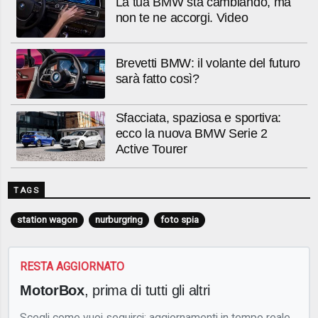
La tua BMW sta cambiando, ma
non te ne accorgi. Video
Brevetti BMW: il volante del futuro
sarà fatto così?
Sfacciata, spaziosa e sportiva:
ecco la nuova BMW Serie 2
Active Tourer
TAGS
station wagon
nurburgring
foto spia
RESTA AGGIORNATO
MotorBox
, prima di tutti gli altri
Scegli come vuoi seguirci: aggiornamenti in tempo reale